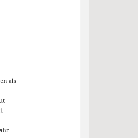
en als
ut
51
Jahr