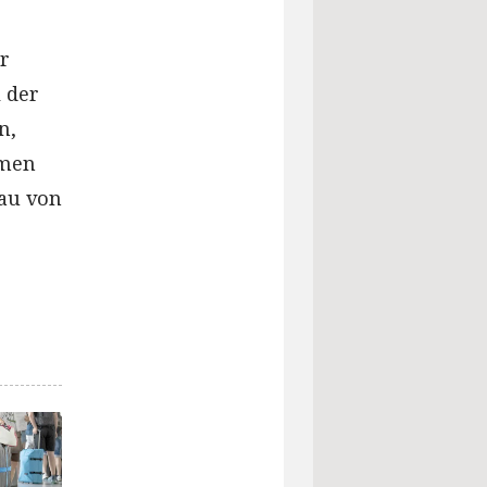
r
 der
n,
umen
au von