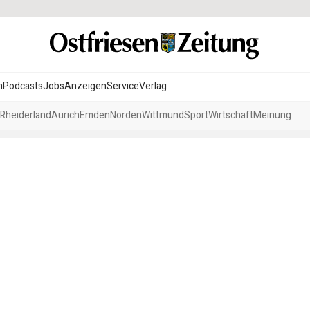
n
Podcasts
Jobs
Anzeigen
Service
Verlag
Rheiderland
Aurich
Emden
Norden
Wittmund
Sport
Wirtschaft
Meinung