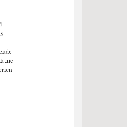
d
ds
tende
h nie
erien