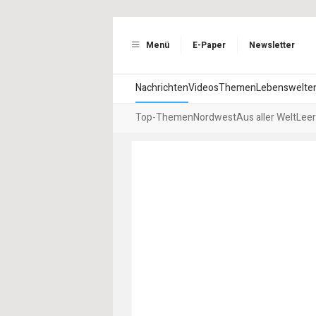
Menü
E-Paper
Newsletter
Nachrichten
Videos
Themen
Lebenswelte
Top-Themen
Nordwest
Aus aller Welt
Leer