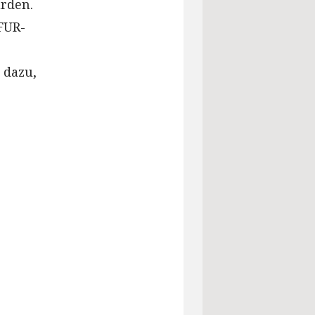
urden.
FUR-
 dazu,