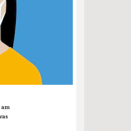
h am
was