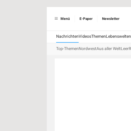
Menü
E-Paper
Newsletter
Nachrichten
Videos
Themen
Lebenswelten
Top-Themen
Nordwest
Aus aller Welt
Leer
R