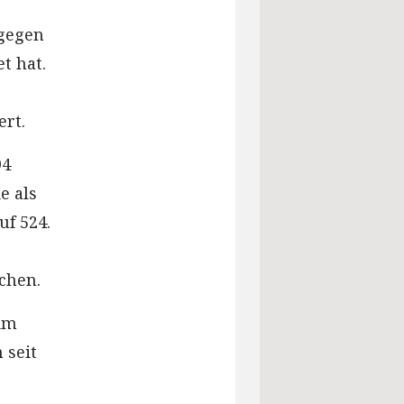
ogegen
t hat.
rt.
94
e als
uf 524.
chen.
 im
 seit