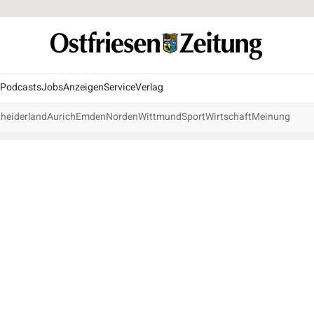
Podcasts
Jobs
Anzeigen
Service
Verlag
heiderland
Aurich
Emden
Norden
Wittmund
Sport
Wirtschaft
Meinung