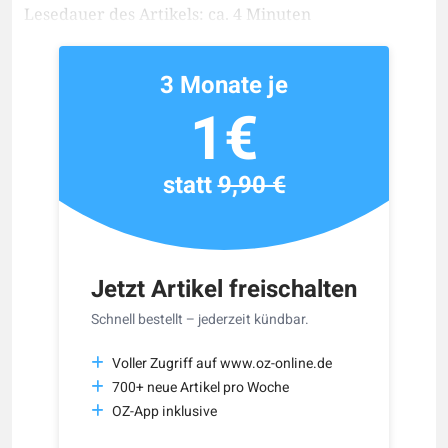
Lesedauer des Artikels: ca. 4 Minuten
3 Monate je
1€
statt
9,90 €
Jetzt Artikel freischalten
Schnell bestellt – jederzeit kündbar.
Voller Zugriff auf www.oz-online.de
700+ neue Artikel pro Woche
OZ-App inklusive