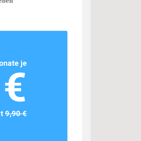
ieben
onate je
1€
tt
9,90 €