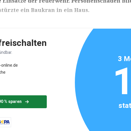
e Einsätze der Feuerwehr. Personenschäden bl
stürzte ein Baukran in ein Haus.
ikels: ca. 3 Minuten
 freischalten
ündbar.
3 M
-online.de
che
90 % sparen
sta