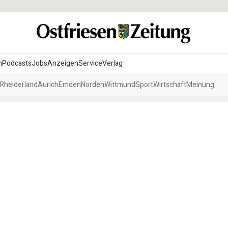
n
Podcasts
Jobs
Anzeigen
Service
Verlag
Rheiderland
Aurich
Emden
Norden
Wittmund
Sport
Wirtschaft
Meinung