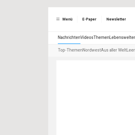
Menü
E-Paper
Newsletter
Nachrichten
Videos
Themen
Lebenswelte
Top-Themen
Nordwest
Aus aller Welt
Leer