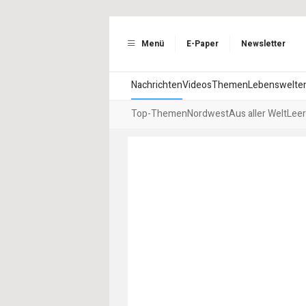
Menü
E-Paper
Newsletter
Nachrichten
Videos
Themen
Lebenswelte
Top-Themen
Nordwest
Aus aller Welt
Leer