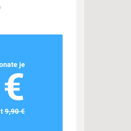
h
onate je
1€
tt
9,90 €