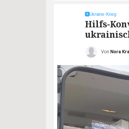
Ukraine-Krieg
Hilfs-Kon
ukrainisc
Von
Nora Kra