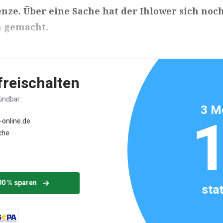
nze. Über eine Sache hat der Ihlower sich noc
 gemacht.
ikels: ca. 4 Minuten
 freischalten
ündbar.
3 M
-online.de
che
90 % sparen
sta