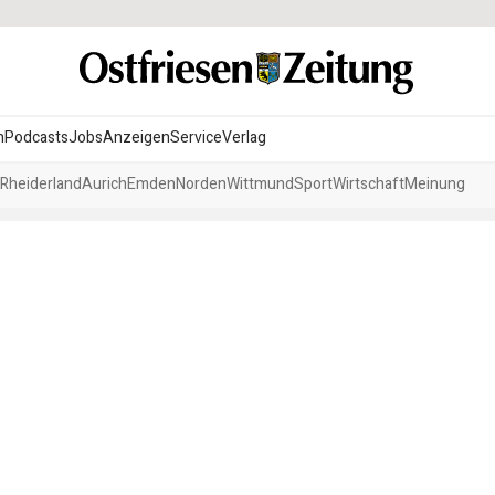
n
Podcasts
Jobs
Anzeigen
Service
Verlag
Rheiderland
Aurich
Emden
Norden
Wittmund
Sport
Wirtschaft
Meinung