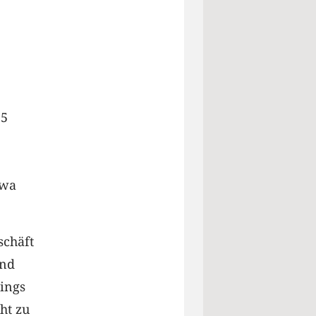
,5
twa
schäft
end
ings
ht zu