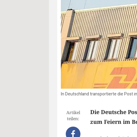
In Deutschland transportierte die Post 
Die Deutsche Pos
Artikel
teilen:
zum Feiern im Bo