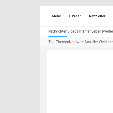
Menü
E-Paper
Newsletter
Nachrichten
Videos
Themen
Lebenswelte
Top-Themen
Nordwest
Aus aller Welt
Leer