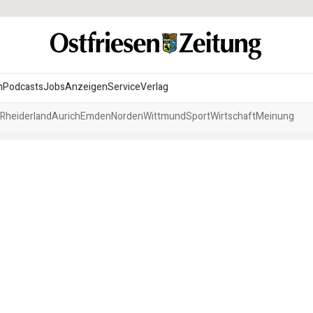
n
Podcasts
Jobs
Anzeigen
Service
Verlag
Rheiderland
Aurich
Emden
Norden
Wittmund
Sport
Wirtschaft
Meinung