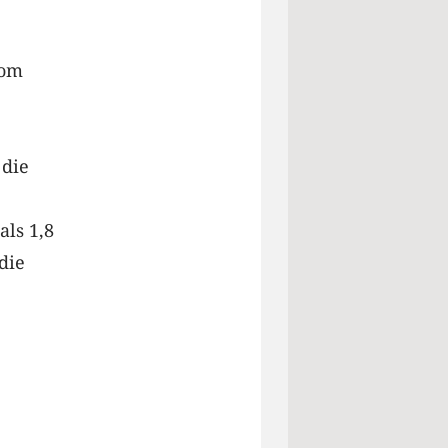
vom
 die
als 1,8
die