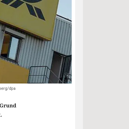
nberg/dpa
n Grund
.