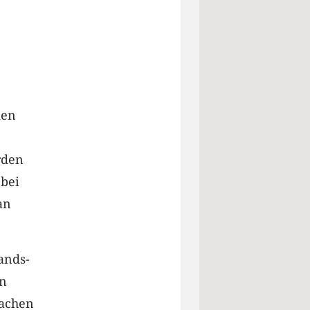
ien
rden
 bei
an
ands-
en
machen