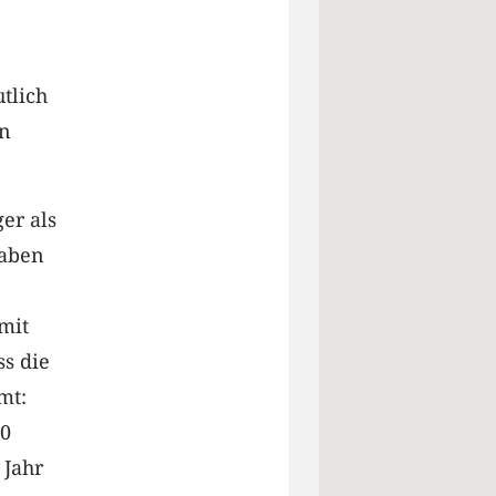
tlich
in
er als
gaben
mit
s die
mt:
00
 Jahr