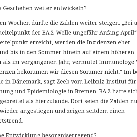
s Geschehen weiter entwickeln?
 Wochen dürfte die Zahlen weiter steigen. „Bei 
heitelpunkt der BA.2-Welle ungefähr Anfang April“
heitelpunkt erreicht, werden die Inzidenzen eher
und bis in den Sommer hinein auf einem höheren
n als im vergangenen Jahr, vermutet Immunologe 
idenzen bekommen wir diesen Sommer nicht.“ Im b
ie in Dänemark, sagt Zeeb vom Leibniz-Institut für
hung und Epidemiologie in Bremen. BA.2 hatte sic
ebreitet als hierzulande. Dort seien die Zahlen n
g wieder angestiegen und zeigen seitdem einen
tstrend.
ne Entwicklung besorgniserregend?