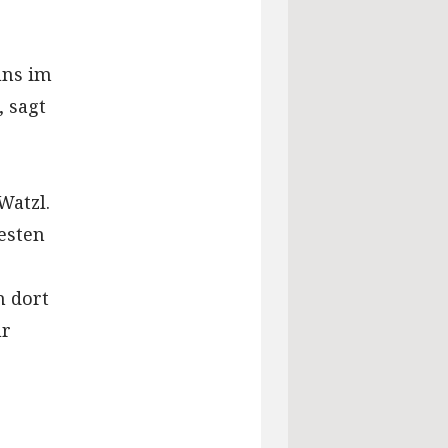
uns im
, sagt
Watzl.
esten
h dort
ur