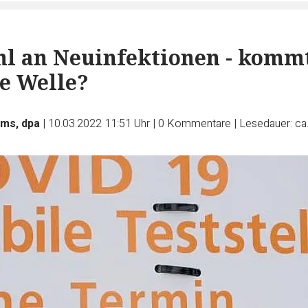
l an Neuinfektionen - komm
te Welle?
rms, dpa
|
10.03.2022 11:51 Uhr
|
0
Kommentare
|
Lesedauer: ca