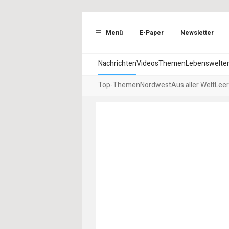
Menü
E-Paper
Newsletter
Nachrichten
Videos
Themen
Lebenswelte
Top-Themen
Nordwest
Aus aller Welt
Leer