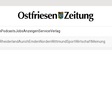
n
Podcasts
Jobs
Anzeigen
Service
Verlag
Rheiderland
Aurich
Emden
Norden
Wittmund
Sport
Wirtschaft
Meinung