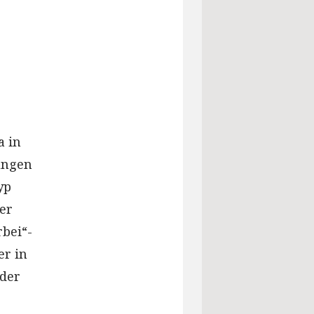
a in
ungen
yp
ger
rbei“-
er in
eder