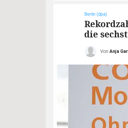
Berlin (dpa)
Rekordzah
die sechs
Von
Anja Ga