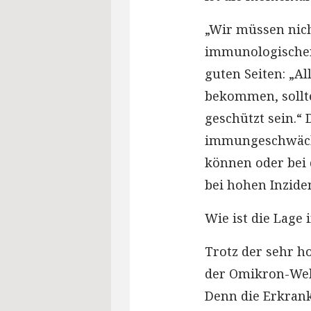
„Wir müssen nich
immunologischer
guten Seiten: „Al
bekommen, sollt
geschützt sein.“
immungeschwächt
können oder bei 
bei hohen Inziden
Wie ist die Lage
Trotz der sehr h
der Omikron-Well
Denn die Erkrank