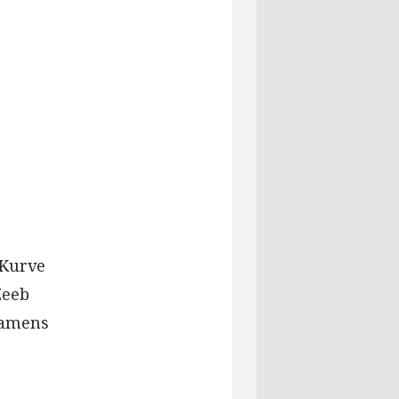
 Kurve
Zeeb
 Namens