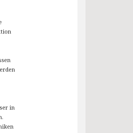
e
ktion
ssen
werden
ser in
n.
niken