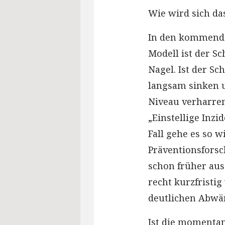
Wie wird sich da
In den kommenden
Modell ist der Sc
Nagel. Ist der Sc
langsam sinken 
Niveau verharre
„Einstellige Inz
Fall gehe es so w
Präventionsforsc
schon früher ausg
recht kurzfristi
deutlichen Abwär
Ist die momenta