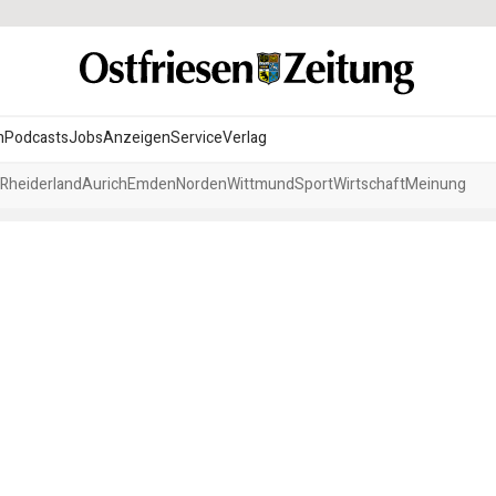
n
Podcasts
Jobs
Anzeigen
Service
Verlag
Rheiderland
Aurich
Emden
Norden
Wittmund
Sport
Wirtschaft
Meinung