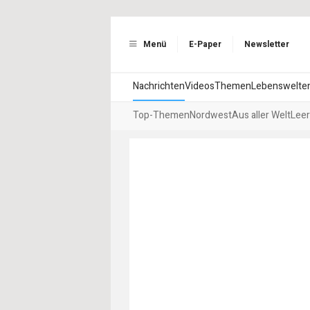
Menü
E-Paper
Newsletter
Nachrichten
Videos
Themen
Lebenswelte
Top-Themen
Nordwest
Aus aller Welt
Leer