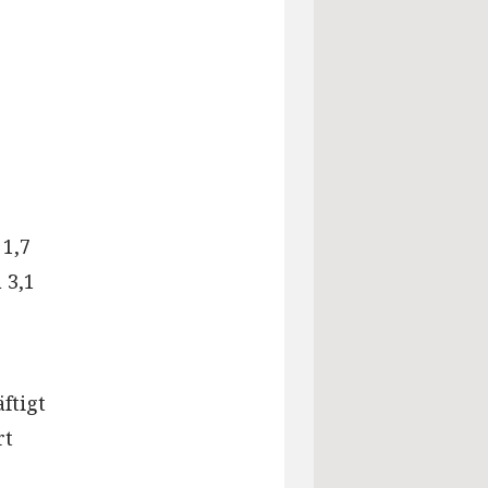
1,7
 3,1
ftigt
rt