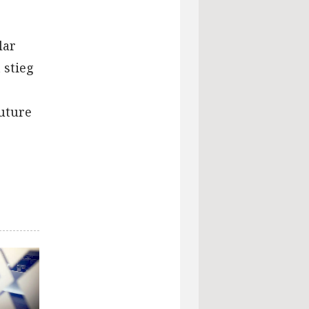
lar
 stieg
Future