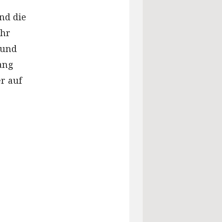
nd die
ehr
 und
lang
r auf
r