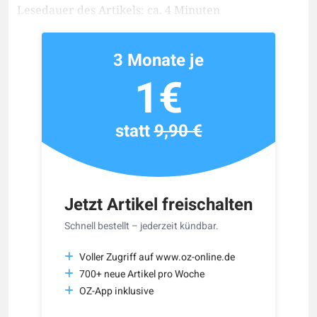
Lesedauer des Artikels: ca. 4 Minuten
3 Monate je
1€
statt
9,90 €
Jetzt Artikel freischalten
Schnell bestellt – jederzeit kündbar.
Voller Zugriff auf www.oz-online.de
700+ neue Artikel pro Woche
OZ-App inklusive