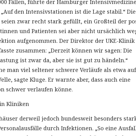
000 Fällen, führte der Hamburger Intensivmedizin
 „Auf den Intensivstationen ist die Lage stabil.“ Die
eien zwar recht stark gefüllt, ein Großteil der pos
ntinnen und Patienten sei aber nicht ursächlich w
ektion aufgenommen. Der Direktor der UKE-Klinik 
fasste zusammen: „Derzeit können wir sagen: Die
tung ist zwar da, aber sie ist gut zu händeln.“
he man viel seltener schwere Verläufe als etwa au
elle, sagte Kluge. Er warnte aber, dass auch eine
on schwer verlaufen könne.
in Kliniken
häuser derweil jedoch bundesweit besonders star
Personalausfälle durch Infektionen. „So eine Ausfa