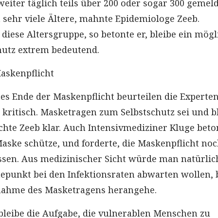
weiter täglich teils über 200 oder sogar 300 gemel
n sehr viele Ältere, mahnte Epidemiologe Zeeb.
diese Altersgruppe, so betonte er, bleibe ein mögl
hutz extrem bedeutend.
askenpflicht
tes Ende der Maskenpflicht beurteilen die Experte
 kritisch. Masketragen zum Selbstschutz sei und b
chte Zeeb klar. Auch Intensivmediziner Kluge beto
Maske schütze, und forderte, die Maskenpflicht no
assen. Aus medizinischer Sicht würde man natürlich
epunkt bei den Infektionsraten abwarten wollen, 
ahme des Masketragens herangehe.
 bleibe die Aufgabe, die vulnerablen Menschen zu