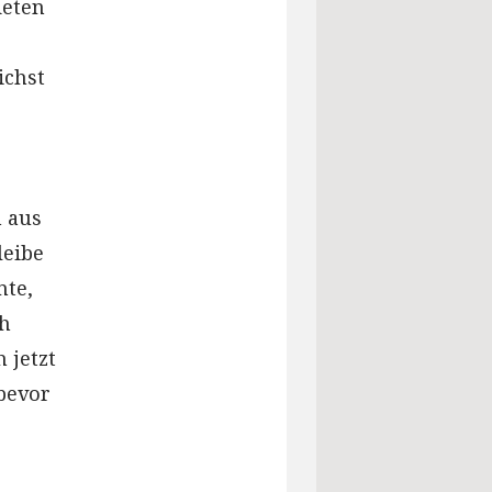
deten
ichst
n aus
leibe
nte,
ch
 jetzt
bevor