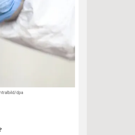
tralbild/dpa
?