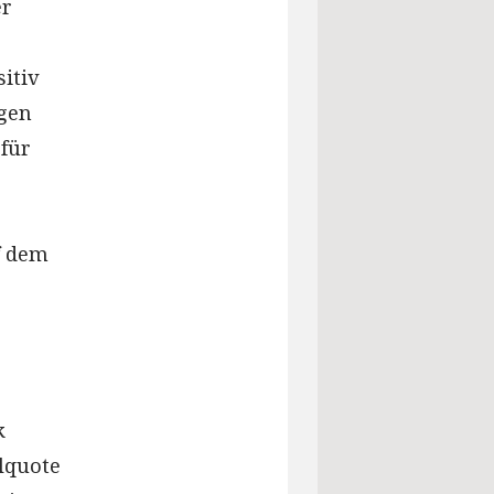
er
itiv
egen
für
f dem
k
llquote