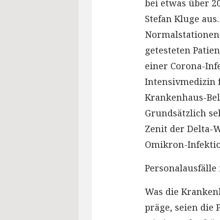
bei etwas über 2
Stefan Kluge aus.
Normalstationen s
getesteten Patie
einer Corona-Inf
Intensivmedizin 
Krankenhaus-Belas
Grundsätzlich se
Zenit der Delta-W
Omikron-Infekti
Personalausfälle 
Was die Kranken
präge, seien die 