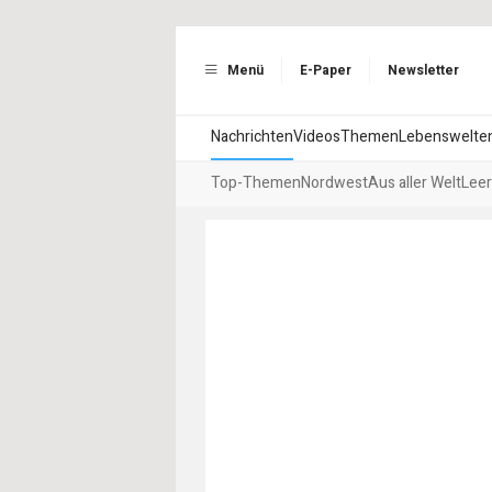
Menü
E-Paper
Newsletter
Nachrichten
Videos
Themen
Lebenswelte
Top-Themen
Nordwest
Aus aller Welt
Leer