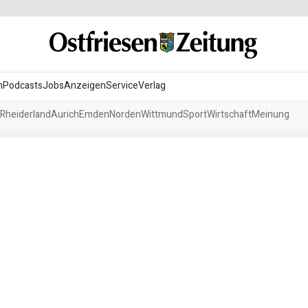
n
Podcasts
Jobs
Anzeigen
Service
Verlag
Rheiderland
Aurich
Emden
Norden
Wittmund
Sport
Wirtschaft
Meinung