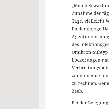
„Meine Erwartung
Zunahme der tägl
Tage, vielleicht
Epidemiologe Haj
Agentur zur mög
des Infektionsge
Omikron-Subtyp B
Lockerungen natü
Verbreitungspote
zunehmende Immu
zu rechnen. Gene
Zeeb.
Bei der Belegung 