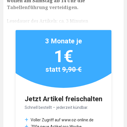
wollen am Samstag ab 14 Uhr die
Tabellenführung verteidigen.
Lesedauer des Artikels: ca. 3 Minuten
3 Monate je
1€
statt
9,90 €
Jetzt Artikel freischalten
Schnell bestellt – jederzeit kündbar.
Voller Zugriff auf www.oz-online.de
700+ neue Artikel pro Woche