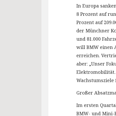
In Europa sanke
8 Prozent auf ru
Prozent auf 209.
der Münchner Ko
und 81.000 Fahrz
will BMW einen A
erreichen. Vertr
aber: „Unser Fok
Elektromobilität
Wachstumsziele f
Großer Absatzma
Im ersten Quarta
BMW- und Mini-Fa