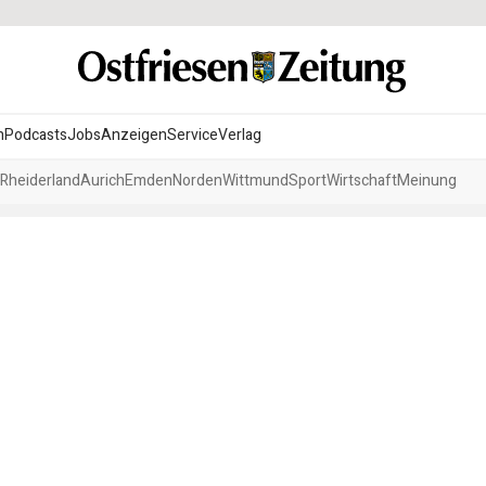
n
Podcasts
Jobs
Anzeigen
Service
Verlag
Rheiderland
Aurich
Emden
Norden
Wittmund
Sport
Wirtschaft
Meinung