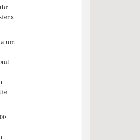
ahr
stens
na um
 auf
n
lte
000
m