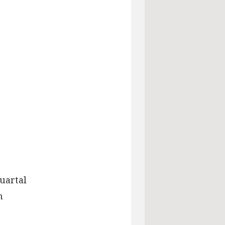
uartal
h