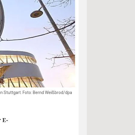
n Stuttgart. Foto: Bernd Weißbrod/dpa
 E-