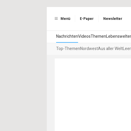
Menü
E-Paper
Newsletter
Nachrichten
Videos
Themen
Lebenswelte
Top-Themen
Nordwest
Aus aller Welt
Leer