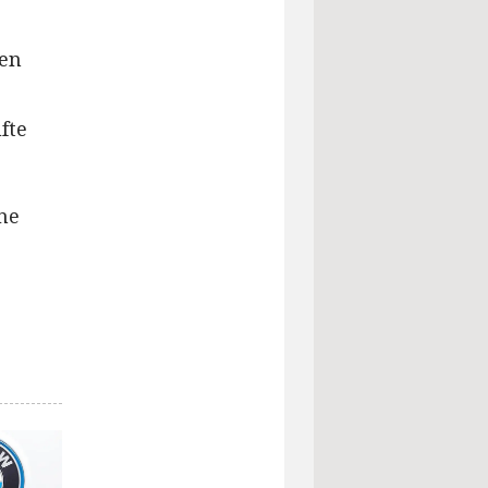
ren
fte
ne