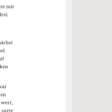
ute mit
drei
nächst
iel
it
kken
war
den
 wert,
 sagte