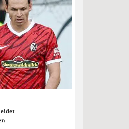
heidet
en