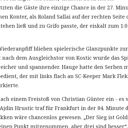
zten die Gäste ihre einzige Chance in der 27. Min
en Konter, als Roland Sallai auf der rechten Seite 
stehen ließ und zu Grifo passte, der eiskalt zum 1:0
ederanpfiff blieben spielerische Glanzpunkte zu
 nach dem Ausgleichstor von Kostic wurde das Sp
reicher und spannender. Hauge hatte den Serben m
bedient, der mit links flach an SC-Keeper Mark Fle
rkierte.
nach einem Freistoß von Christian Günter ein - es 
. Ajdin Hrustic traf für Frankfurt in der 84. Minute 
ekken wäre chancenlos gewesen. „Der Sieg ist Gold
einen Punkt mitgenommen, aber drei sind besser“,