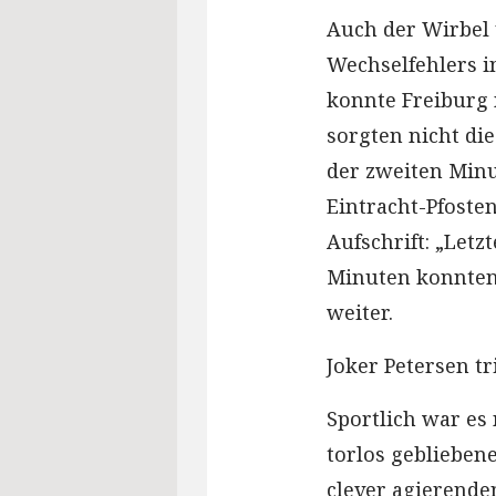
Auch der Wirbel
Wechselfehlers i
konnte Freiburg n
sorgten nicht die
der zweiten Minu
Eintracht-Pfoste
Aufschrift: „Letz
Minuten konnten 
weiter.
Joker Petersen tri
Sportlich war es
torlos geblieben
clever agierende