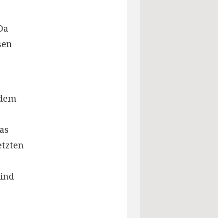
Da
sen
udem
das
etzten
wind
.