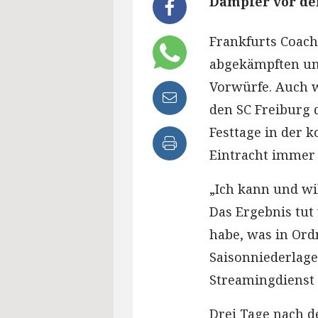
Dämpfer vor de
Frankfurts Coach
abgekämpften un
Vorwürfe. Auch w
den SC Freiburg 
Festtage in der 
Eintracht immer
„Ich kann und wi
Das Ergebnis tut
habe, was in Ord
Saisonniederlage
Streamingdienst
Drei Tage nach d