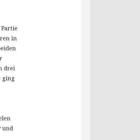
 Partie
aren in
beiden
r
h drei
e ging
elen
v und