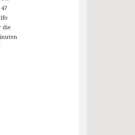
 47
ifo
r die
Minuten
r