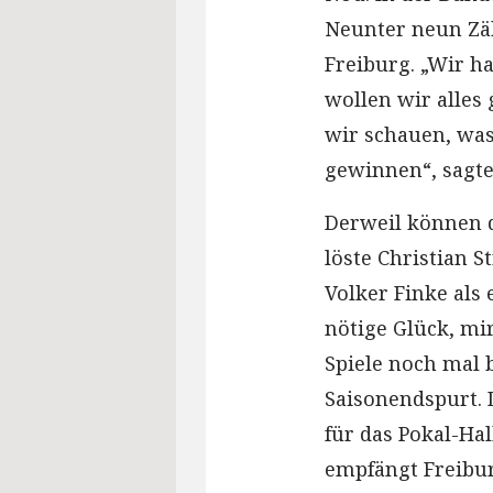
Neunter neun Zä
Freiburg. „Wir ha
wollen wir alle
wir schauen, was
gewinnen“, sagte
Derweil können 
löste Christian S
Volker Finke als 
nötige Glück, mir
Spiele noch mal b
Saisonendspurt. 
für das Pokal-Ha
empfängt Freib