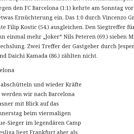
gen den FC Barcelona (1:1) kehrte am Sonntag vor
twas Ernüchterung ein. Das 1:0 durch Vincenzo Gr
e Filip Kostic (54.) ausgleichen. Den Siegtreffer fü
ann einmal mehr „Joker“ Nils Peteren (69.) sieben 
echslung. Zwei Treffer der Gastgeber durch Jespe
nd Daichi Kamada (86.) zählten nicht.
celona
abschütteln und wieder Kräfte
 werden wir nach Barcelona
asner mit Blick auf das
nnerstag beim viermaligen
e-Sieger im legendären Camp
sliga liegt Frankfurt aber als