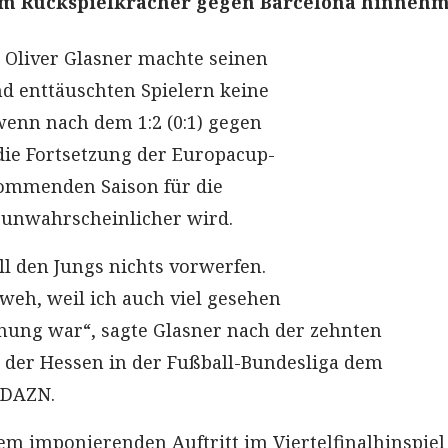
m Rückspielkracher gegen Barcelona hinnehm
 Oliver Glasner machte seinen
d enttäuschten Spielern keine
enn nach dem 1:2 (0:1) gegen
die Fortsetzung der Europacup-
kommenden Saison für die
 unwahrscheinlicher wird.
ll den Jungs nichts vorwerfen.
 weh, weil ich auch viel gesehen
nung war“, sagte Glasner nach der zehnten
 der Hessen in der Fußball-Bundesliga dem
 DAZN.
em imponierenden Auftritt im Viertelfinalhinspiel