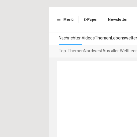
Menü
E-Paper
Newsletter
Nachrichten
Videos
Themen
Lebenswelte
Top-Themen
Nordwest
Aus aller Welt
Leer