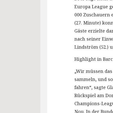
Europa League ge
000 Zuschauern e
(27. Minute) konnt
Gäste erzielte d
nach seiner Einw
Lindström (52.) u
Highlight in Bar
„Wir müssen das 
sammeln, und so
fahren“, sagte Gl
Rückspiel am Do
Champions-Leagu
Nou. In der Bunde