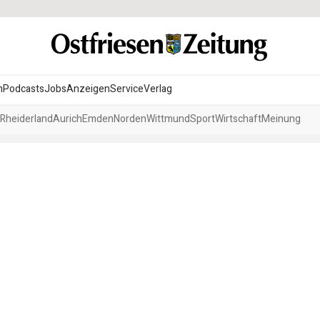
n
Podcasts
Jobs
Anzeigen
Service
Verlag
Rheiderland
Aurich
Emden
Norden
Wittmund
Sport
Wirtschaft
Meinung