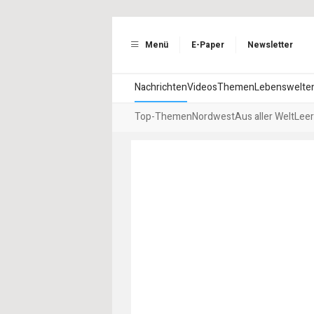
Menü
E-Paper
Newsletter
Nachrichten
Videos
Themen
Lebenswelte
Top-Themen
Nordwest
Aus aller Welt
Leer