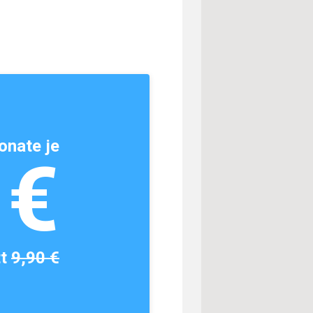
onate je
1€
tt
9,90 €