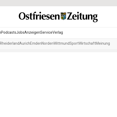
n
Podcasts
Jobs
Anzeigen
Service
Verlag
Rheiderland
Aurich
Emden
Norden
Wittmund
Sport
Wirtschaft
Meinung