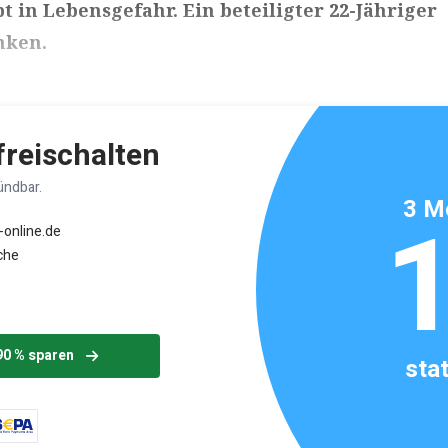
t in Lebensgefahr. Ein beteiligter 22-Jähriger
nken.
ikels: ca. 3 Minuten
 freischalten
ündbar.
3 M
-online.de
che
90 % sparen
sta