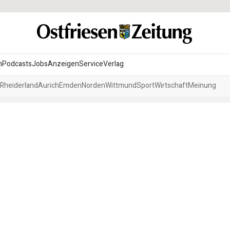
n
Podcasts
Jobs
Anzeigen
Service
Verlag
Rheiderland
Aurich
Emden
Norden
Wittmund
Sport
Wirtschaft
Meinung