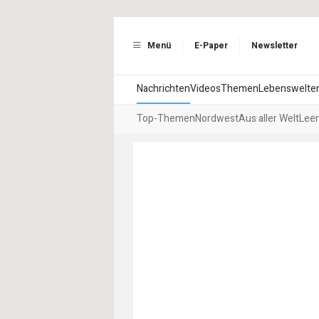
Menü
E-Paper
Newsletter
Nachrichten
Videos
Themen
Lebenswelte
Top-Themen
Nordwest
Aus aller Welt
Leer