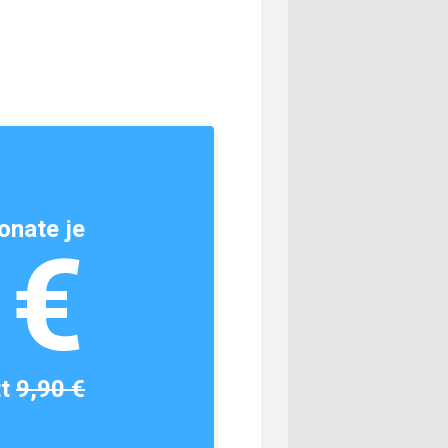
onate je
1€
tt
9,90 €