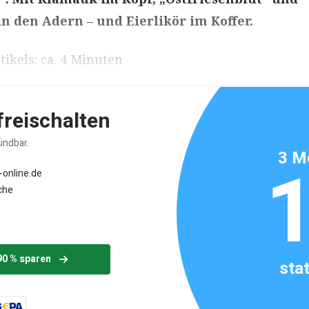
n den Adern – und Eierlikör im Koffer.
ikels: ca. 4 Minuten
 freischalten
ündbar.
3 M
-online.de
che
90 % sparen
sta