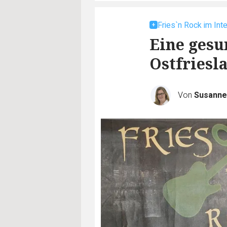
Fries`n Rock im Int
Eine gesu
Ostfriesl
Von
Susanne 