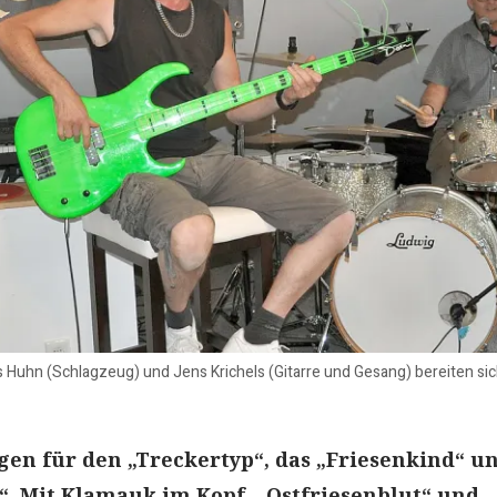
s Huhn (Schlagzeug) und Jens Krichels (Gitarre und Gesang) bereiten sich
ngen für den „Treckertyp“, das „Friesenkind“ u
. Mit Klamauk im Kopf, „Ostfriesenblut“ und