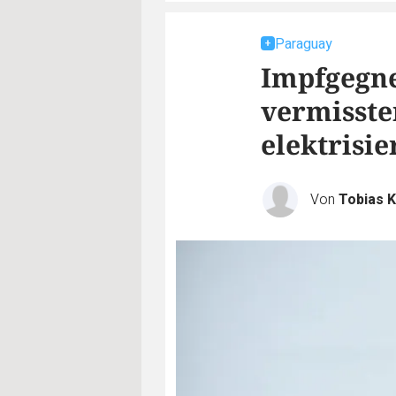
Paraguay
Impfgegne
vermisste
elektrisie
Von
Tobias 