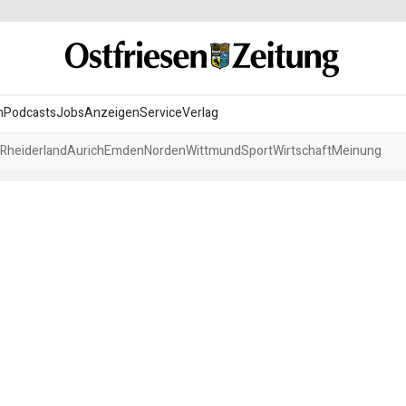
n
Podcasts
Jobs
Anzeigen
Service
Verlag
Rheiderland
Aurich
Emden
Norden
Wittmund
Sport
Wirtschaft
Meinung