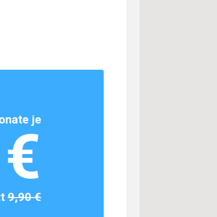
onate je
1€
tt
9,90 €