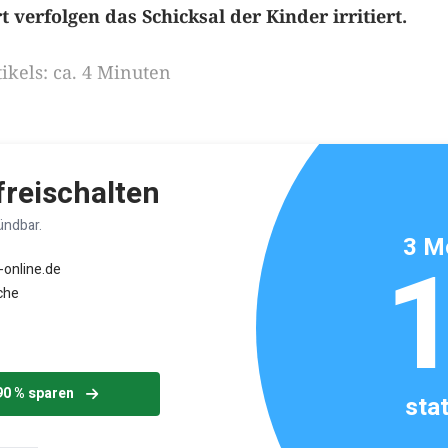
 verfolgen das Schicksal der Kinder irritiert.
ikels: ca. 4 Minuten
 freischalten
ündbar.
3 M
-online.de
che
90 % sparen
sta