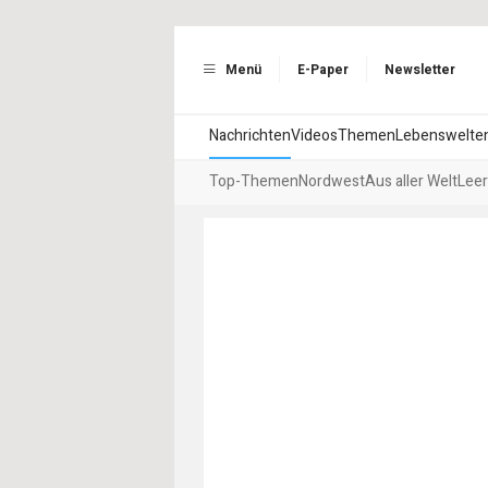
Menü
E-Paper
Newsletter
Nachrichten
Videos
Themen
Lebenswelte
Top-Themen
Nordwest
Aus aller Welt
Leer