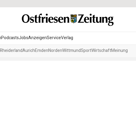
n
Podcasts
Jobs
Anzeigen
Service
Verlag
Rheiderland
Aurich
Emden
Norden
Wittmund
Sport
Wirtschaft
Meinung