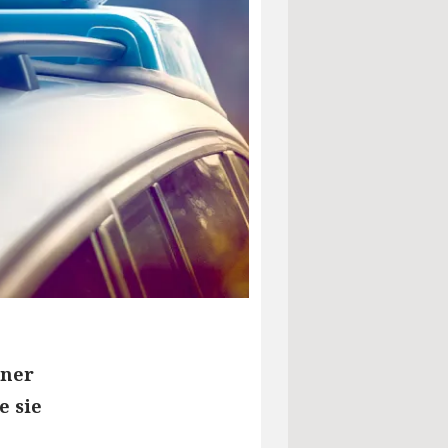
iner
 sie