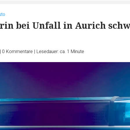
uto
in bei Unfall in Aurich sch
|
0
Kommentare
|
Lesedauer: ca. 1 Minute