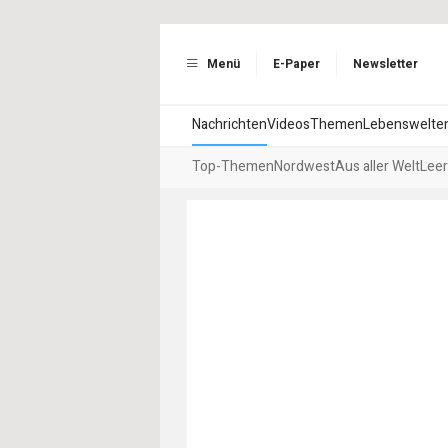
Menü
E-Paper
Newsletter
Nachrichten
Videos
Themen
Lebenswelte
Top-Themen
Nordwest
Aus aller Welt
Leer