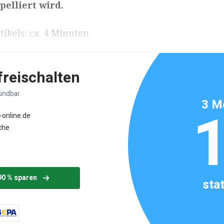
pelliert wird.
ikels: ca. 4 Minuten
 freischalten
ündbar.
3 M
-online.de
che
90 % sparen
sta