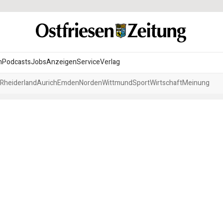
n
Podcasts
Jobs
Anzeigen
Service
Verlag
Rheiderland
Aurich
Emden
Norden
Wittmund
Sport
Wirtschaft
Meinung