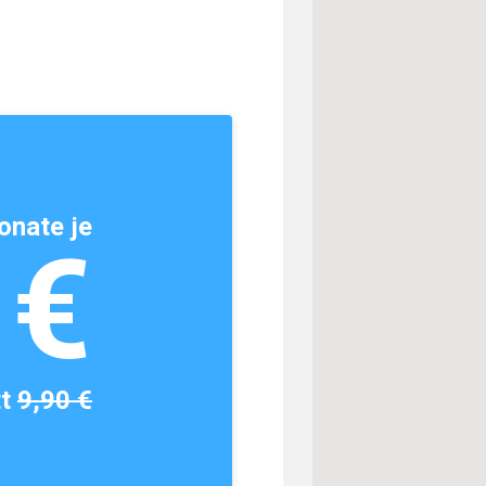
onate je
1€
tt
9,90 €