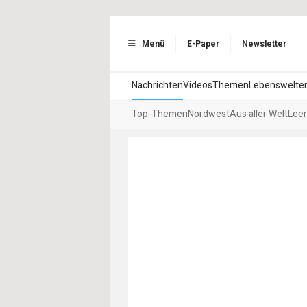
Menü
E-Paper
Newsletter
Nachrichten
Videos
Themen
Lebenswelte
Top-Themen
Nordwest
Aus aller Welt
Leer