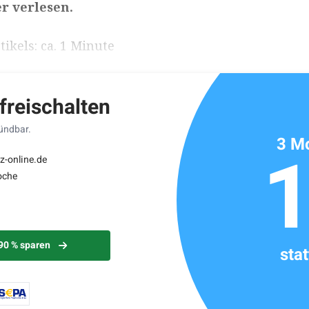
r verlesen.
ikels: ca. 1 Minute
 freischalten
kündbar.
3 Mo
z-online.de
oche
 90 % sparen
sta