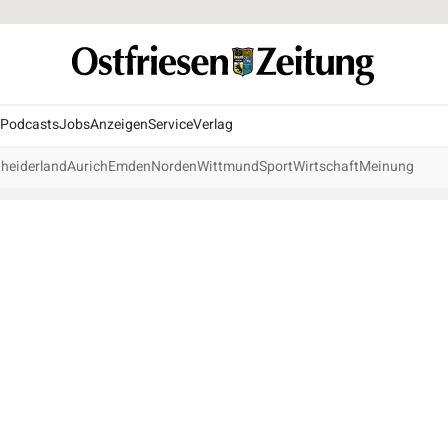
Podcasts
Jobs
Anzeigen
Service
Verlag
heiderland
Aurich
Emden
Norden
Wittmund
Sport
Wirtschaft
Meinung