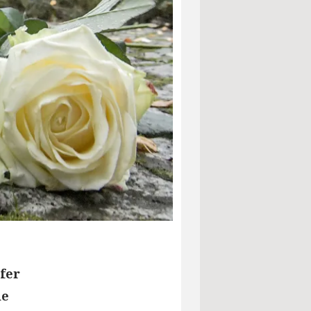
fer
ie