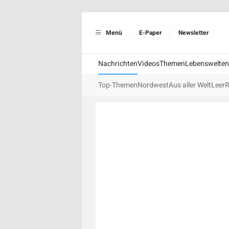
Menü
E-Paper
Newsletter
Nachrichten
Videos
Themen
Lebenswelten
Top-Themen
Nordwest
Aus aller Welt
Leer
R