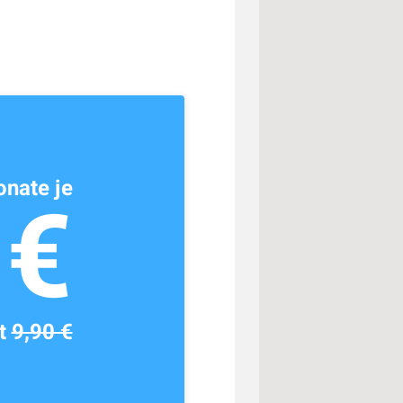
nate je
1€
tt
9,90 €