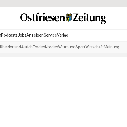
n
Podcasts
Jobs
Anzeigen
Service
Verlag
Rheiderland
Aurich
Emden
Norden
Wittmund
Sport
Wirtschaft
Meinung