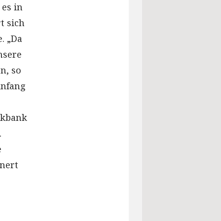
es in
t sich
. „Da
nsere
n, so
Anfang
ckbank
.
e
nnert