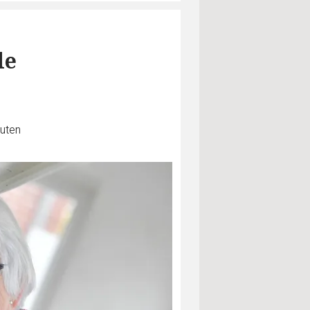
le
nuten