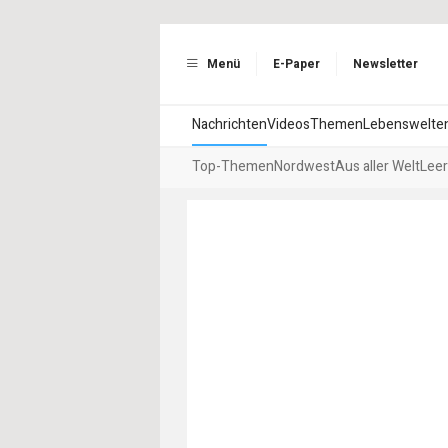
Menü
E-Paper
Newsletter
Nachrichten
Videos
Themen
Lebenswelte
Top-Themen
Nordwest
Aus aller Welt
Leer