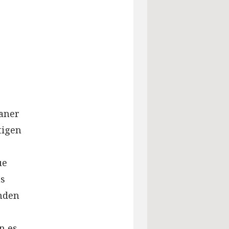
aner
tigen
ue
as
unden
n es