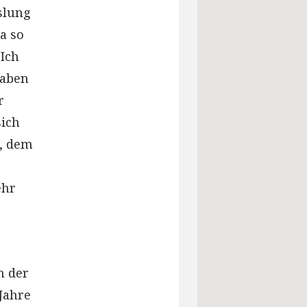
slung
a so
„Ich
gaben
r
sich
n, dem
ehr
n der
Jahre