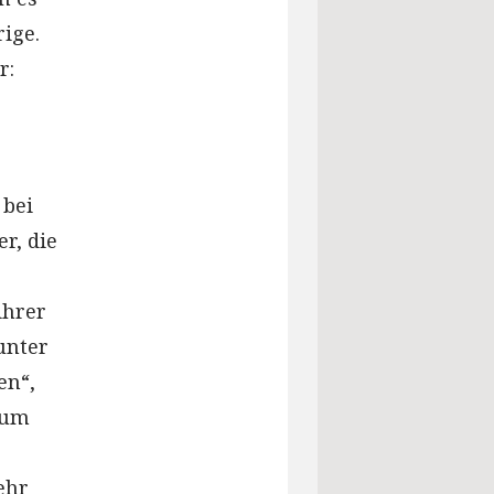
rige.
r:
 bei
r, die
ihrer
unter
en“,
zum
ehr