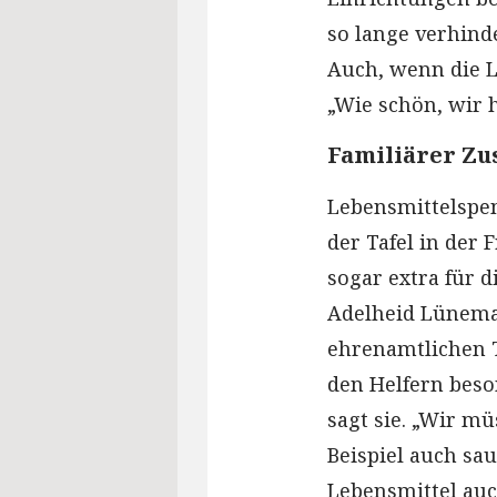
so lange verhinde
Auch, wenn die L
„Wie schön, wir 
Familiärer Zu
Lebensmittelspe
der Tafel in der 
sogar extra für d
Adelheid Lüneman
ehrenamtlichen T
den Helfern beso
sagt sie. „Wir m
Beispiel auch sa
Lebensmittel auc