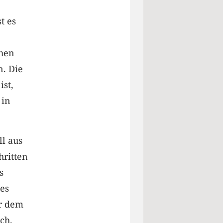
t es
chen
n. Die
st,
 in
ll aus
hritten
s
tes
er dem
ch.