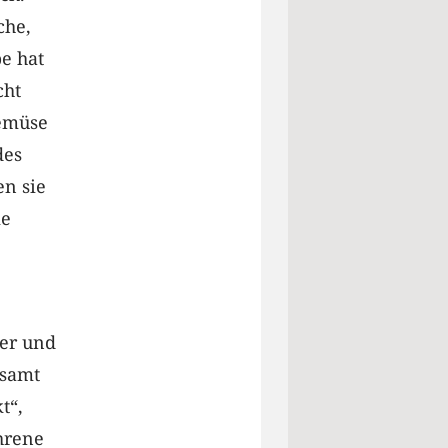
che,
e hat
cht
Gemüse
des
n sie
ie
er und
esamt
t“,
ahrene