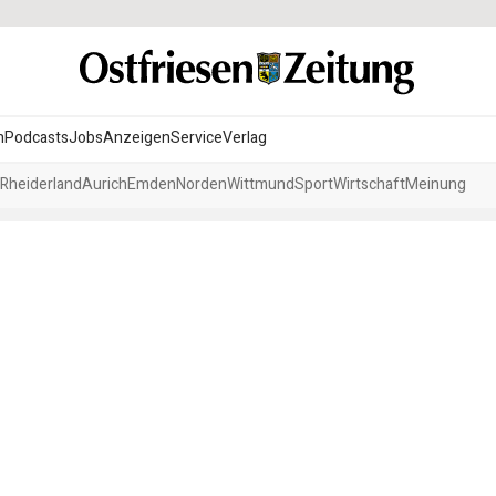
n
Podcasts
Jobs
Anzeigen
Service
Verlag
Rheiderland
Aurich
Emden
Norden
Wittmund
Sport
Wirtschaft
Meinung