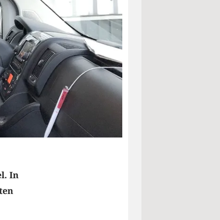
l. In
ten