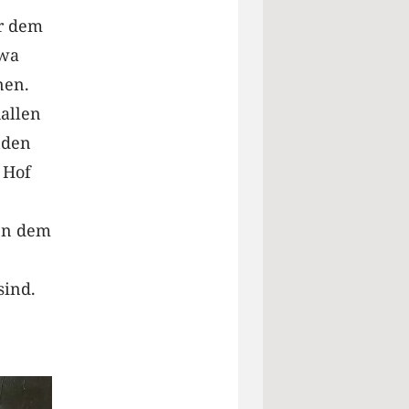
r dem
twa
nen.
allen
nden
 Hof
 In dem
sind.