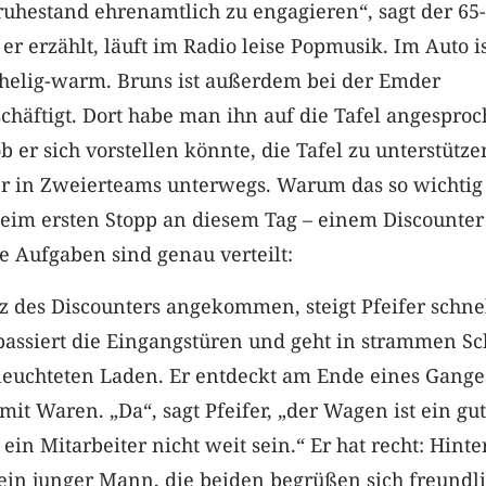
ruhestand ehrenamtlich zu engagieren“, sagt der 65-
er erzählt, läuft im Radio leise Popmusik. Im Auto is
chelig-warm. Bruns ist außerdem bei der Emder
häftigt. Dort habe man ihn auf die Tafel angespro
b er sich vorstellen könnte, die Tafel zu unterstütze
r in Zweierteams unterwegs. Warum das so wichtig i
 beim ersten Stopp an diesem Tag – einem Discounter
 Aufgaben sind genau verteilt:
 des Discounters angekommen, steigt Pfeifer schne
assiert die Eingangstüren und geht in strammen Sc
rleuchteten Laden. Er entdeckt am Ende eines Gange
it Waren. „Da“, sagt Pfeifer, „der Wagen ist ein gu
ein Mitarbeiter nicht weit sein.“ Er hat recht: Hint
ein junger Mann, die beiden begrüßen sich freundli