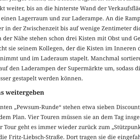
kt weiter, bis an die hinterste Wand der Verkaufsflä
n einen Lagerraum und zur Laderampe. An die Ramp
r in der Zwischenzeit bis auf wenige Zentimeter di
n der Nähe stehen schon drei Kisten mit Obst und 
eicht sie seinem Kollegen, der die Kisten im Inneren 
immt und im Laderaum stapelt. Manchmal sortiere
 auf den Laderampen der Supermärkte um, sodass d
esser gestapelt werden können.
s weitergeben
nnten „Pewsum-Runde“ stehen etwa sieben Discount
dem Plan. Vier Touren müssen sie an dem Tag insg
er Tour geht es immer wieder zurück zum „Stützpunk
die Fritz-Liebsch-Straße. Dort tragen sie die eingef