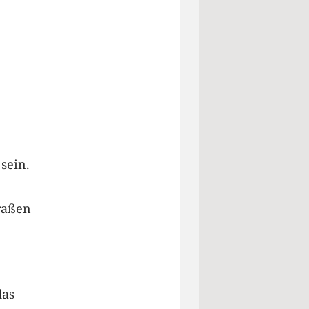
sein.
traßen
das