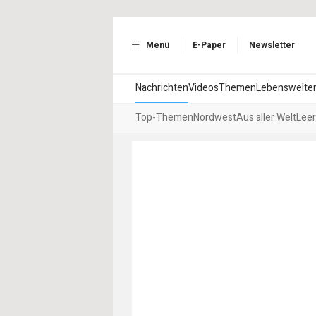
Menü
E-Paper
Newsletter
Nachrichten
Videos
Themen
Lebenswelte
Top-Themen
Nordwest
Aus aller Welt
Leer