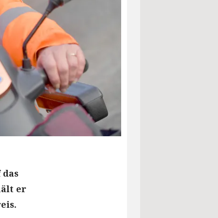
 das
ält er
eis.