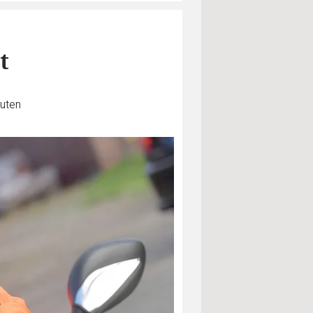
t
nuten