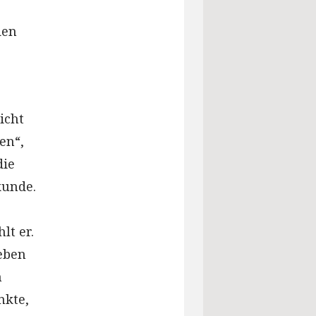
den
icht
en“,
die
kunde.
lt er.
eben
h
nkte,