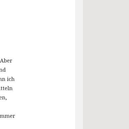
 Aber
und
nn ich
tteln
en,
 immer