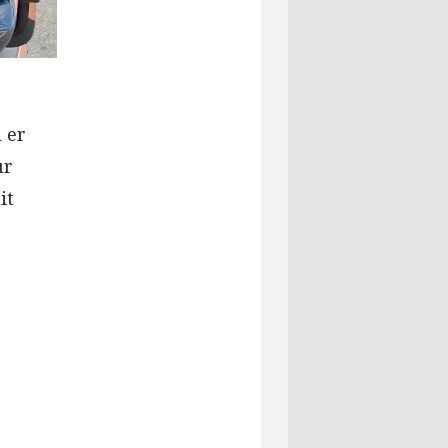
 er
ur
it