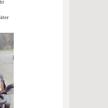
ht
n
äter