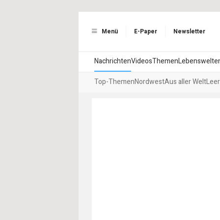
Menü
E-Paper
Newsletter
Nachrichten
Videos
Themen
Lebenswelte
Top-Themen
Nordwest
Aus aller Welt
Leer