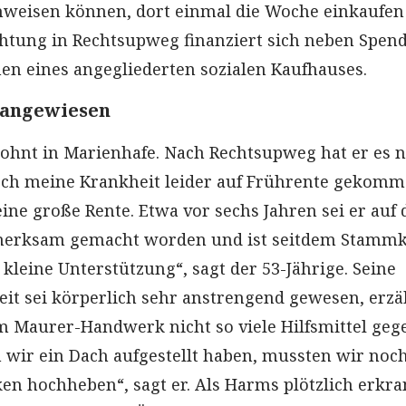
eisen können, dort einmal die Woche einkaufen
chtung in Rechtsupweg finanziert sich neben Spen
n eines angegliederten sozialen Kaufhauses.
 angewiesen
hnt in Marienhafe. Nach Rechtsupweg hat er es n
urch meine Krankheit leider auf Frührente gekomm
keine große Rente. Etwa vor sechs Jahren sei er auf 
merksam gemacht worden und ist seitdem Stamm
 kleine Unterstützung“, sagt der 53-Jährige. Seine
eit sei körperlich sehr anstrengend gewesen, erzäh
m Maurer-Handwerk nicht so viele Hilfsmittel geg
 wir ein Dach aufgestellt haben, mussten wir noc
ken hochheben“, sagt er. Als Harms plötzlich erkra