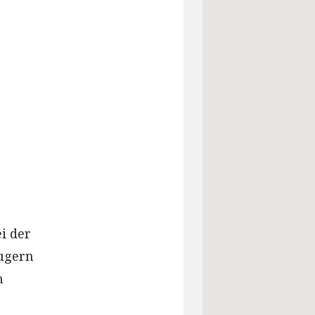
i der
ugern
n