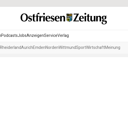
n
Podcasts
Jobs
Anzeigen
Service
Verlag
Rheiderland
Aurich
Emden
Norden
Wittmund
Sport
Wirtschaft
Meinung