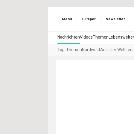
Menü
E-Paper
Newsletter
Nachrichten
Videos
Themen
Lebenswelte
Top-Themen
Nordwest
Aus aller Welt
Leer