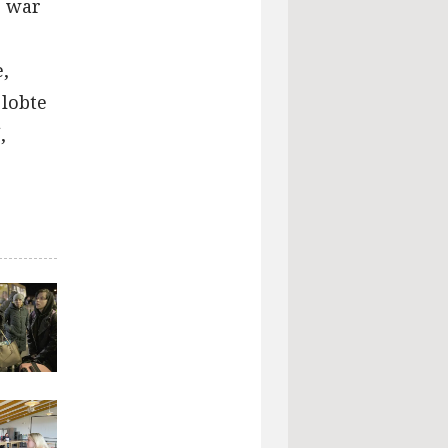
s war
e,
 lobte
,