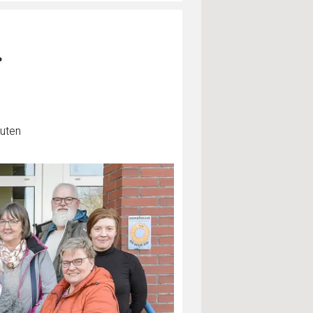
r
nuten