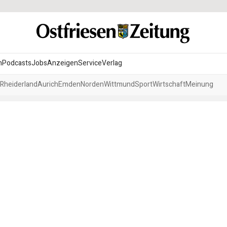
n
Podcasts
Jobs
Anzeigen
Service
Verlag
Rheiderland
Aurich
Emden
Norden
Wittmund
Sport
Wirtschaft
Meinung