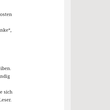
kosten
nke“,
iben.
ändig
e sich
Leser.