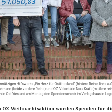
ützigen Hilfswerks „Ein Herz für Ostfriesland“ (hintere Reihe, links 
mann (beide vordere Reihe) und OZ-Volontärin Nora Kraft (mittlere rei
ln in Ostfriesland am Montag den Spendenscheck im Verlagshaus in Loga
en OZ-Weihnachtsaktion wurden Spenden für di