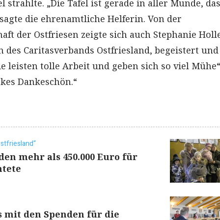
l strahlte. „Die Tafel ist gerade in aller Munde, da
 sagte die ehrenamtliche Helferin. Von der
ft der Ostfriesen zeigte sich auch Stephanie Holl
 des Caritasverbands Ostfriesland, begeistert und
ie leisten tolle Arbeit und geben sich so viel Mühe“
ickes Dankeschön.“
stfriesland“
den mehr als 450.000 Euro für
htete
s mit den Spenden für die