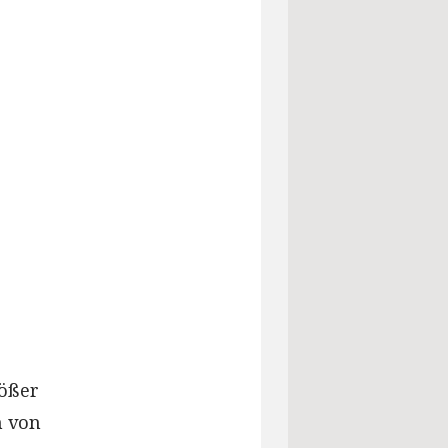
ößer
n von