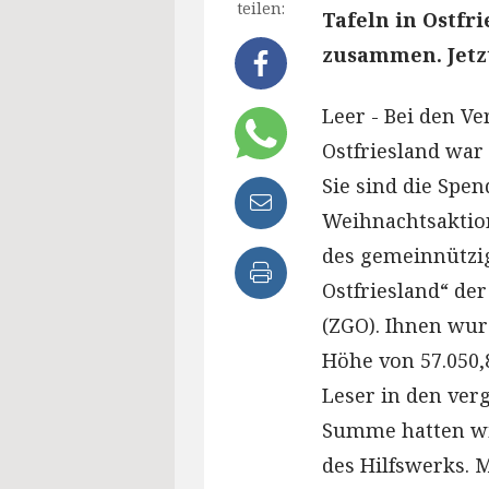
teilen:
Tafeln in Ostfr
zusammen. Jetz
Leer - Bei den Ve
Ostfriesland war
Sie sind die Spe
Weihnachtsaktion
des gemeinnützig
Ostfriesland“ de
(ZGO). Ihnen wu
Höhe von 57.050,
Leser in den ver
Summe hatten wir
des Hilfswerks.