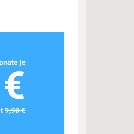
onate je
1€
tt
9,90 €