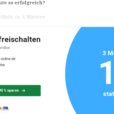
ute so erfolgreich?
ikels: ca. 4 Minuten
 freischalten
ündbar.
3 M
-online.de
che
90 % sparen
sta