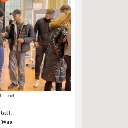
 Päschel
tatt.
. Was