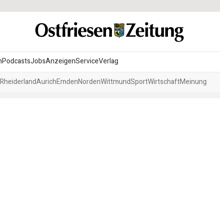
n
Podcasts
Jobs
Anzeigen
Service
Verlag
Rheiderland
Aurich
Emden
Norden
Wittmund
Sport
Wirtschaft
Meinung