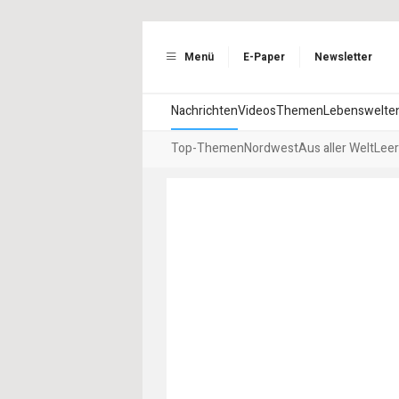
Menü
E-Paper
Newsletter
Nachrichten
Videos
Themen
Lebenswelte
Top-Themen
Nordwest
Aus aller Welt
Leer