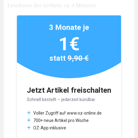
Lesedauer des Artikels: ca. 4 Minuten
3 Monate je
1€
statt
9,90 €
Jetzt Artikel freischalten
Schnell bestellt – jederzeit kündbar.
Voller Zugriff auf www.oz-online.de
700+ neue Artikel pro Woche
OZ-App inklusive