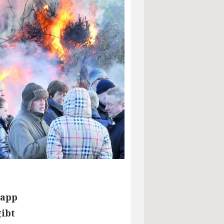
napp
gibt