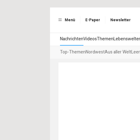
Menü
E-Paper
Newsletter
Nachrichten
Videos
Themen
Lebenswelte
Top-Themen
Nordwest
Aus aller Welt
Leer