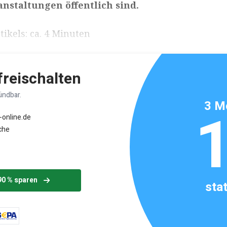
nstaltungen öffentlich sind.
ikels: ca. 4 Minuten
 freischalten
ündbar.
3 M
-online.de
che
90 % sparen
sta