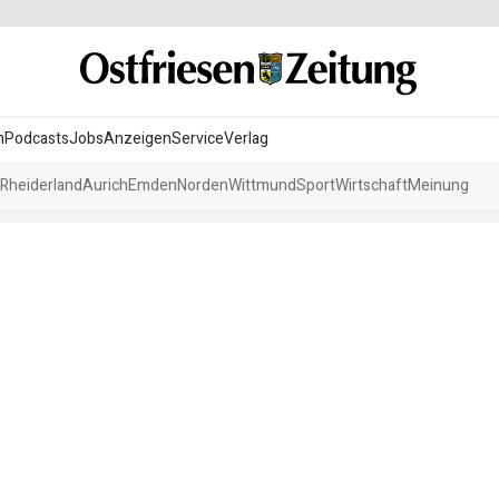
n
Podcasts
Jobs
Anzeigen
Service
Verlag
Rheiderland
Aurich
Emden
Norden
Wittmund
Sport
Wirtschaft
Meinung