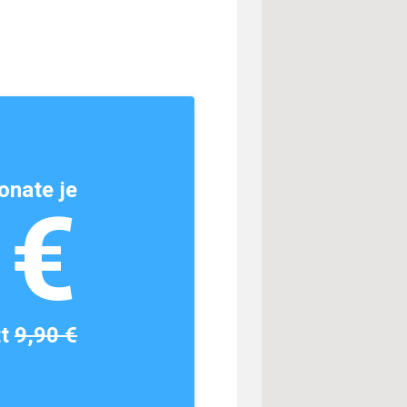
onate je
1€
tt
9,90 €