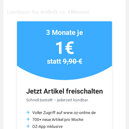
Lesedauer des Artikels: ca. 4 Minuten
3 Monate je
1€
statt
9,90 €
Jetzt Artikel freischalten
Schnell bestellt – jederzeit kündbar.
Voller Zugriff auf www.oz-online.de
700+ neue Artikel pro Woche
OZ-App inklusive