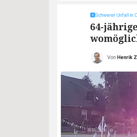
Schwerer Unfall in 
64-jährig
womöglich
Von
Henrik Z