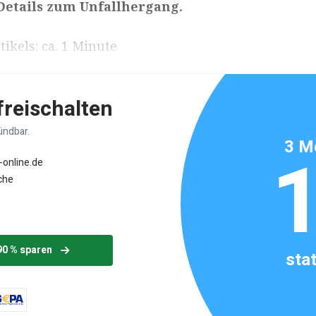
 Details zum Unfallhergang.
ikels: ca. 1 Minute
 freischalten
ündbar.
3 M
-online.de
che
90 % sparen
sta