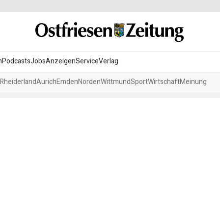
n
Podcasts
Jobs
Anzeigen
Service
Verlag
Rheiderland
Aurich
Emden
Norden
Wittmund
Sport
Wirtschaft
Meinung