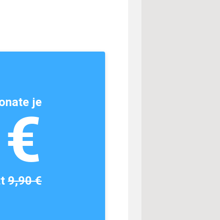
onate je
1€
tt
9,90 €