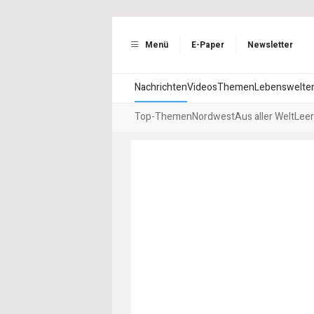
Menü
E-Paper
Newsletter
Nachrichten
Videos
Themen
Lebenswelte
Top-Themen
Nordwest
Aus aller Welt
Leer