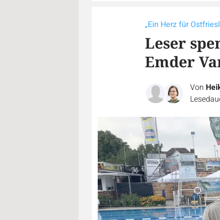
„Ein Herz für Ostfries
Leser spe
Emder Va
Von
Hei
Lesedaue