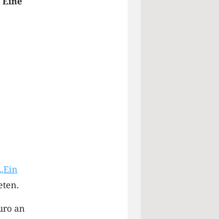
 Eine
„Ein
eten.
uro an