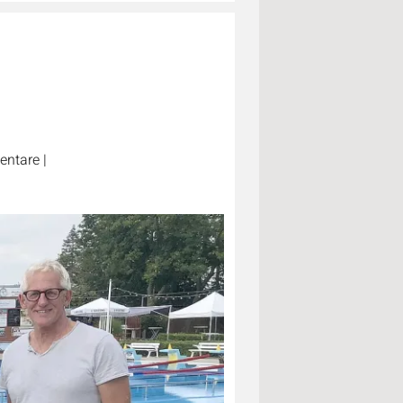
ntare
|