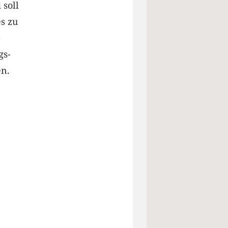
soll
s zu
-
gs-
en.