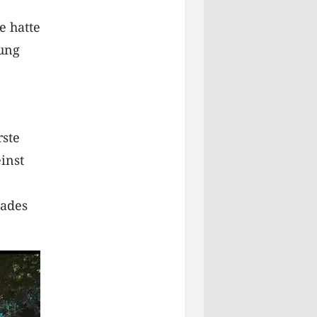
e hatte
zung
rste
inst
bades