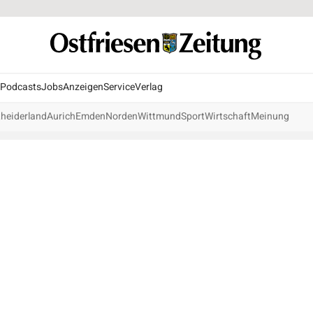
Podcasts
Jobs
Anzeigen
Service
Verlag
heiderland
Aurich
Emden
Norden
Wittmund
Sport
Wirtschaft
Meinung