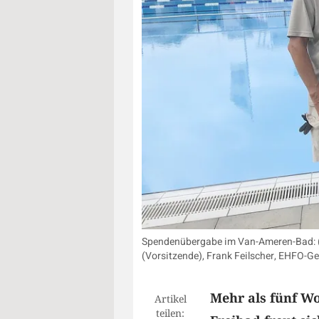
Spendenübergabe im Van-Ameren-Bad: (vo
(Vorsitzende), Frank Feilscher, EHFO-G
Mehr als fünf W
Artikel
teilen: