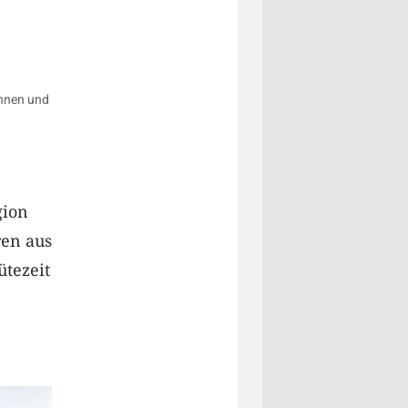
innen und
gion
ren aus
ütezeit