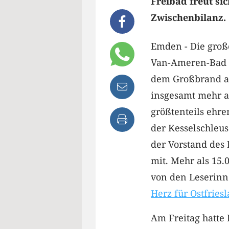
Freibad freut si
Zwischenbilanz.
Emden - Die große
Van-Ameren-Bad i
dem Großbrand am
insgesamt mehr a
größtenteils ehre
der Kesselschle
der Vorstand des 
mit. Mehr als 15
von den Leserinn
Herz für Ostfries
Am Freitag hatte