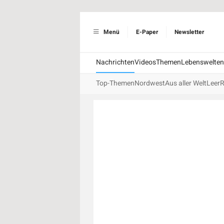
Menü
E-Paper
Newsletter
Nachrichten
Videos
Themen
Lebenswelten
Top-Themen
Nordwest
Aus aller Welt
Leer
R