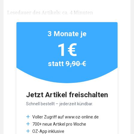
Lesedauer des Artikels: ca. 4 Minuten
3 Monate je
1€
statt
9,90 €
Jetzt Artikel freischalten
Schnell bestellt – jederzeit kündbar.
Voller Zugriff auf www.oz-online.de
700+ neue Artikel pro Woche
OZ-App inklusive