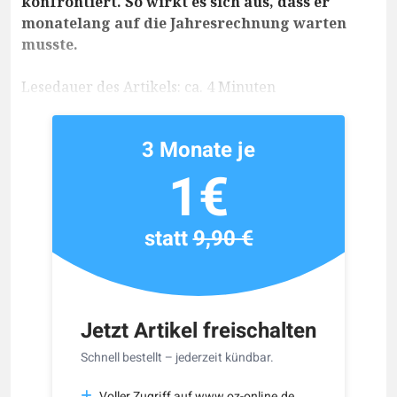
konfrontiert. So wirkt es sich aus, dass er
monatelang auf die Jahresrechnung warten
musste.
Lesedauer des Artikels: ca. 4 Minuten
3 Monate je
1€
statt
9,90 €
Jetzt Artikel freischalten
Schnell bestellt – jederzeit kündbar.
Voller Zugriff auf www.oz-online.de