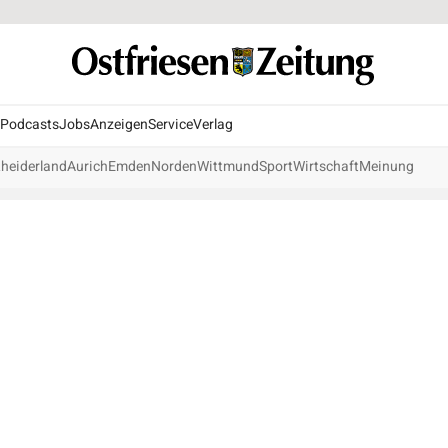
Podcasts
Jobs
Anzeigen
Service
Verlag
heiderland
Aurich
Emden
Norden
Wittmund
Sport
Wirtschaft
Meinung