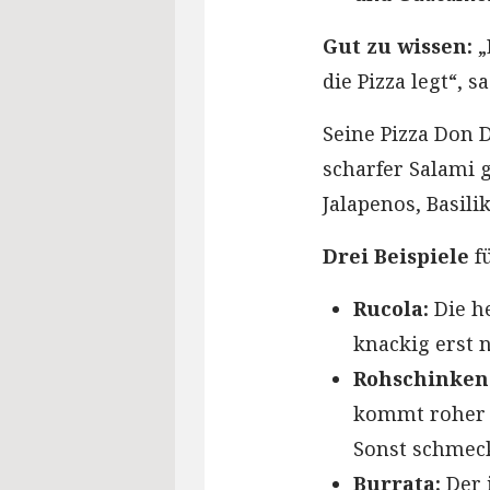
Gut zu wissen:
„
die Pizza legt“, 
Seine Pizza Don 
scharfer Salami 
Jalapenos, Basili
Drei Beispiele
fü
Rucola:
Die h
knackig erst 
Rohschinken
kommt roher S
Sonst schmeck
Burrata:
Der i