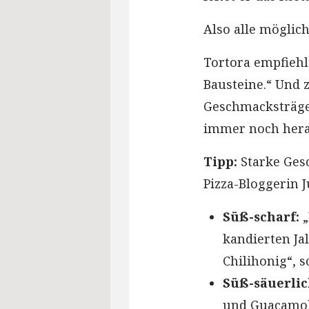
Also alle mögli
Tortora empfiehlt
Bausteine.“ Und z
Geschmacksträger
immer noch hera
Tipp:
Starke Gesc
Pizza-Bloggerin 
Süß-scharf:
„
kandierten Ja
Chilihonig“, 
Süß-säuerlic
und Guacamole