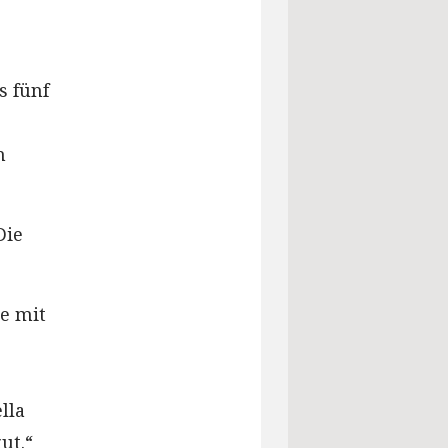
s fünf
n
Die
e mit
lla
ut.“