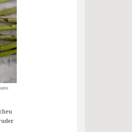
istin
Scheu
Bruder