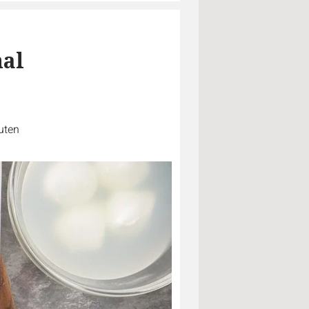
mal
uten