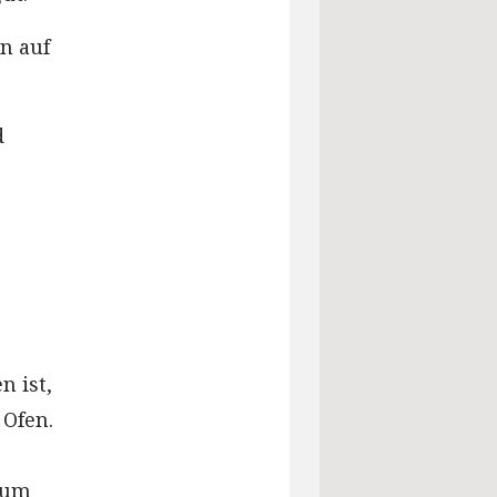
n auf
d
 ist,
 Ofen.
 zum