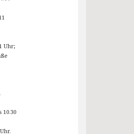
11
11 Uhr;
aße
,
s 10.30
 Uhr.