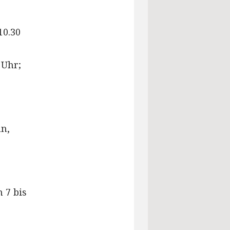
10.30
 Uhr;
hn,
 7 bis