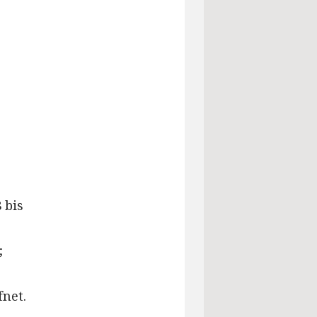
 bis
;
fnet.