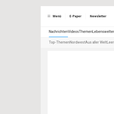
Menü
E-Paper
Newsletter
Nachrichten
Videos
Themen
Lebenswelte
Top-Themen
Nordwest
Aus aller Welt
Leer