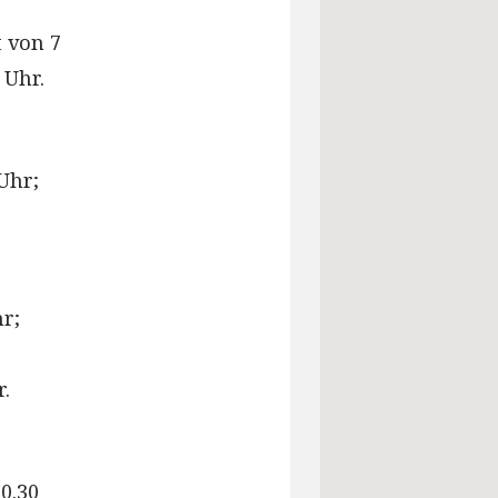
t von 7
 Uhr.
Uhr;
hr;
r.
10.30