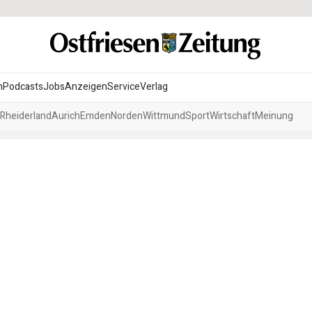
n
Podcasts
Jobs
Anzeigen
Service
Verlag
Rheiderland
Aurich
Emden
Norden
Wittmund
Sport
Wirtschaft
Meinung