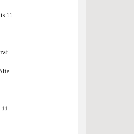
is 11
raf-
Alte
 11