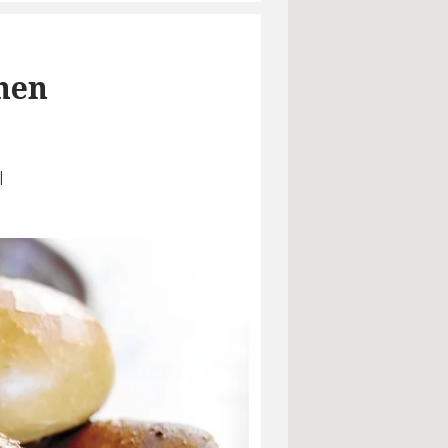
hen
|