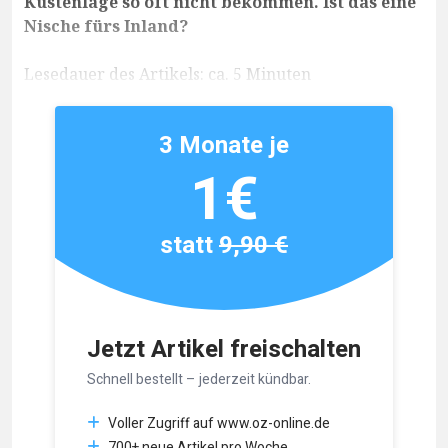
Küstenlage so oft nicht bekommen. Ist das eine
Nische fürs Inland?
Lesedauer des Artikels: ca. 5 Minuten
3 Monate je
1€
statt
9,90 €
Jetzt Artikel freischalten
Schnell bestellt – jederzeit kündbar.
Voller Zugriff auf www.oz-online.de
700+ neue Artikel pro Woche