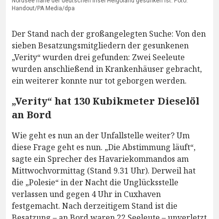
Nordsee nahe der deutschen Insel Helgoland gesunken ist. Foto:
Handout/PA Media/dpa
Der Stand nach der großangelegten Suche: Von den
sieben Besatzungsmitgliedern der gesunkenen
„Verity“ wurden drei gefunden: Zwei Seeleute
wurden anschließend in Krankenhäuser gebracht,
ein weiterer konnte nur tot geborgen werden.
„Verity“ hat 130 Kubikmeter Dieselöl
an Bord
Wie geht es nun an der Unfallstelle weiter? Um
diese Frage geht es nun. „Die Abstimmung läuft“,
sagte ein Sprecher des Havariekommandos am
Mittwochvormittag (Stand 9.31 Uhr). Derweil hat
die „Polesie“ in der Nacht die Unglücksstelle
verlassen und gegen 4 Uhr in Cuxhaven
festgemacht. Nach derzeitigem Stand ist die
Besatzung – an Bord waren 22 Seeleute – unverletzt