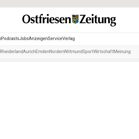
n
Podcasts
Jobs
Anzeigen
Service
Verlag
Rheiderland
Aurich
Emden
Norden
Wittmund
Sport
Wirtschaft
Meinung