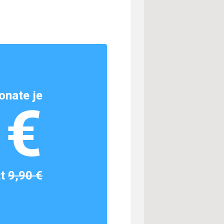
onate je
1€
tt
9,90 €