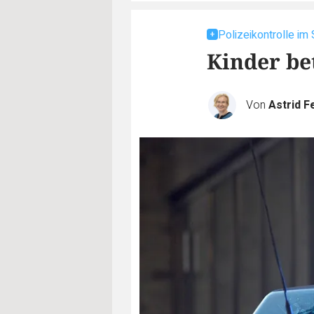
Polizeikontrolle im
Kinder be
Von
Astrid F