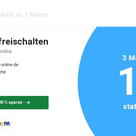
ikels: ca. 1 Minute
 freischalten
ündbar.
3 M
-online.de
che
90 % sparen
sta