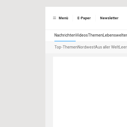
Menü
E-Paper
Newsletter
Nachrichten
Videos
Themen
Lebenswelte
Top-Themen
Nordwest
Aus aller Welt
Leer