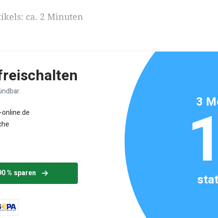
ikels: ca. 2 Minuten
 freischalten
ündbar.
3 M
-online.de
che
90 % sparen
sta