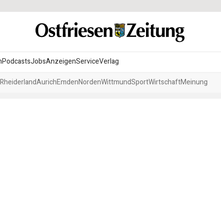
n
Podcasts
Jobs
Anzeigen
Service
Verlag
Rheiderland
Aurich
Emden
Norden
Wittmund
Sport
Wirtschaft
Meinung