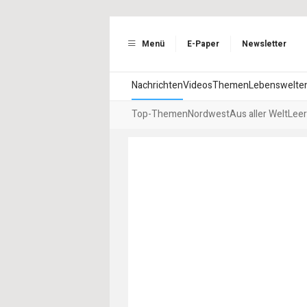
Menü
E-Paper
Newsletter
Nachrichten
Videos
Themen
Lebenswelte
Top-Themen
Nordwest
Aus aller Welt
Leer