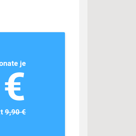
onate je
1€
tt
9,90 €