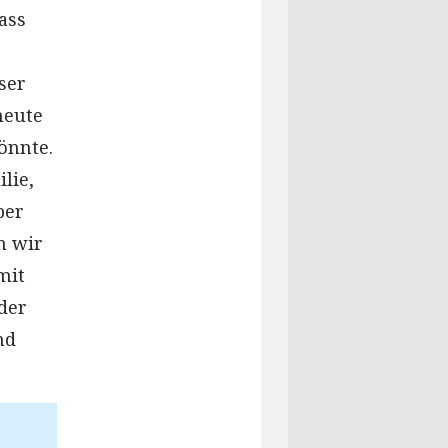
ass
ser
heute
önnte.
lie,
ber
n wir
mit
 der
nd