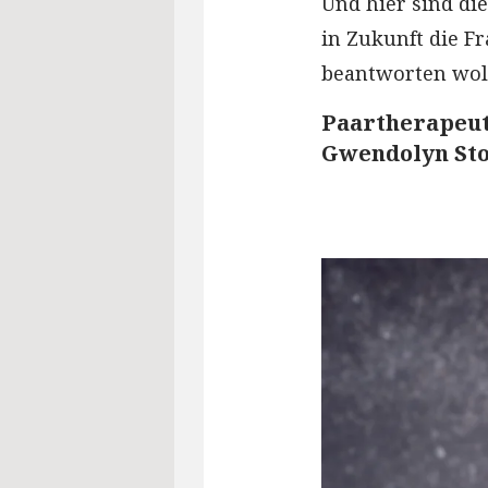
Und hier sind di
in Zukunft die F
beantworten wol
Paartherapeut
Gwendolyn St