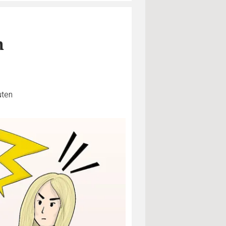
n
uten