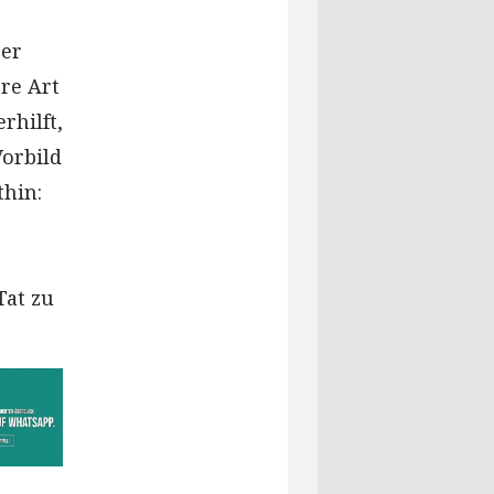
ger
ere Art
rhilft,
Vorbild
thin:
Tat zu