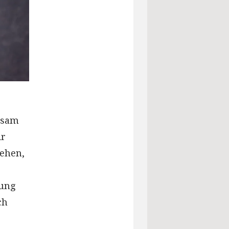
nsam
ir
sehen,
tung
ch