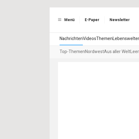
Menü
E-Paper
Newsletter
Nachrichten
Videos
Themen
Lebenswelte
Top-Themen
Nordwest
Aus aller Welt
Leer