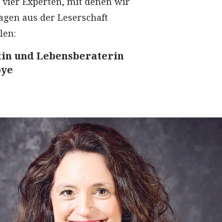
e vier Experten, mit denen wir
ragen aus der Leserschaft
len:
in und Lebensberaterin
oye