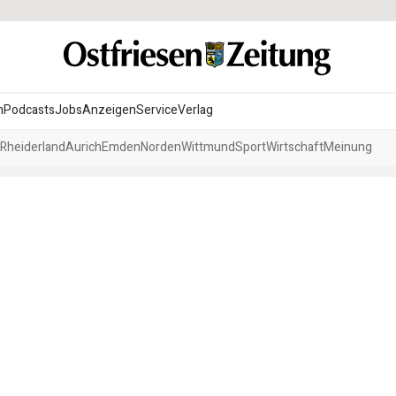
n
Podcasts
Jobs
Anzeigen
Service
Verlag
Rheiderland
Aurich
Emden
Norden
Wittmund
Sport
Wirtschaft
Meinung