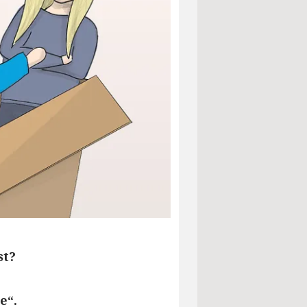
st?
e“.