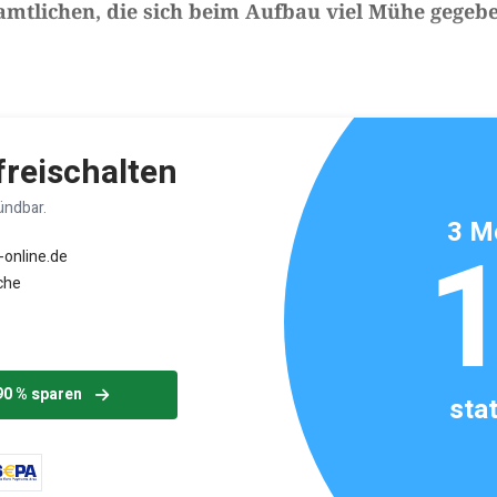
amtlichen, die sich beim Aufbau viel Mühe gegeb
ikels: ca. 2 Minuten
 freischalten
ündbar.
3 M
-online.de
che
90 % sparen
sta