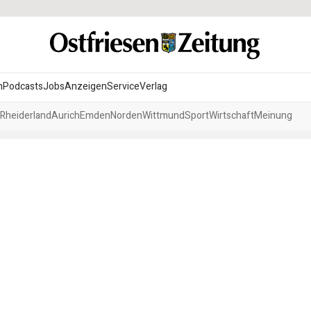
n
Podcasts
Jobs
Anzeigen
Service
Verlag
Rheiderland
Aurich
Emden
Norden
Wittmund
Sport
Wirtschaft
Meinung