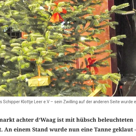
s Schipper Klottje Leer e.V – sein Zwilling auf der anderen Seite wurde 
arkt achter d‘Waag ist mit hübsch beleuchteten
 An einem Stand wurde nun eine Tanne geklaut 