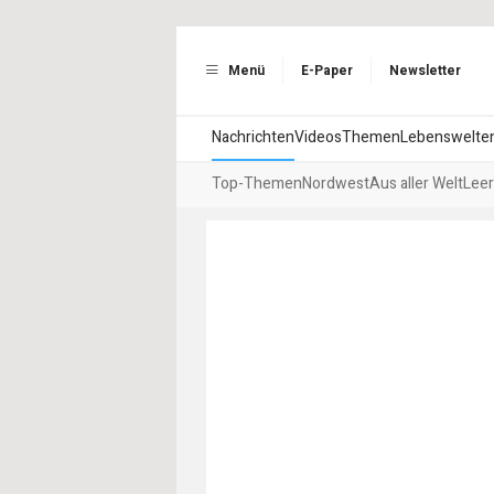
Menü
E-Paper
Newsletter
Nachrichten
Videos
Themen
Lebenswelte
Top-Themen
Nordwest
Aus aller Welt
Leer