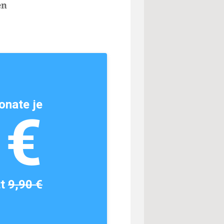
en
onate je
1€
tt
9,90 €