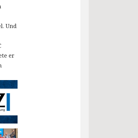
n
l. Und
C
te er
n