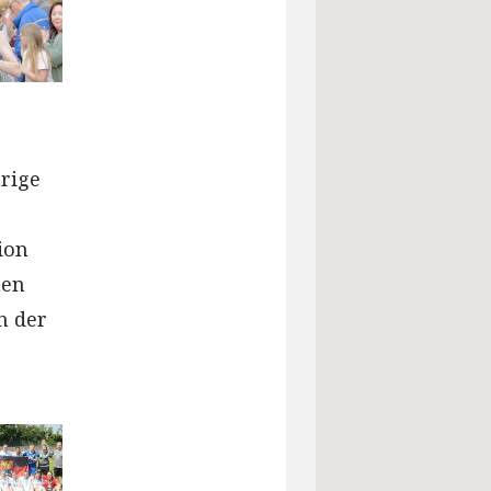
hrige
ion
hen
n der