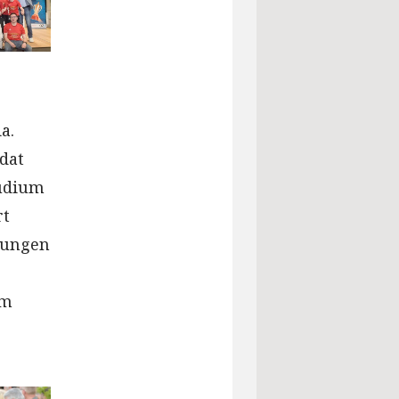
a.
dat
tudium
rt
erungen
im