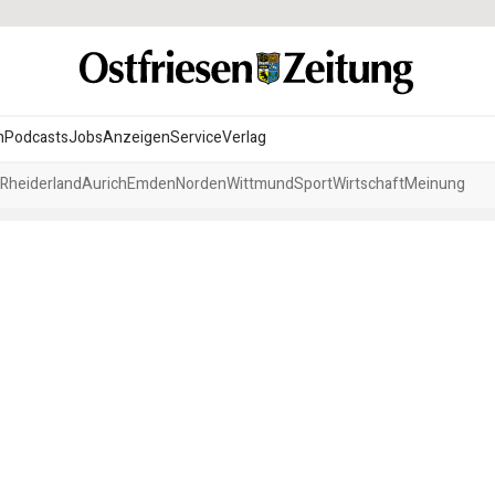
n
Podcasts
Jobs
Anzeigen
Service
Verlag
Rheiderland
Aurich
Emden
Norden
Wittmund
Sport
Wirtschaft
Meinung