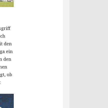
griff
uch
it den
ga ein
in den
inen
gt, ob
: