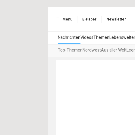
Menü
E-Paper
Newsletter
Nachrichten
Videos
Themen
Lebenswelte
Top-Themen
Nordwest
Aus aller Welt
Leer