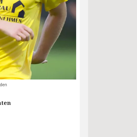
mden
aten