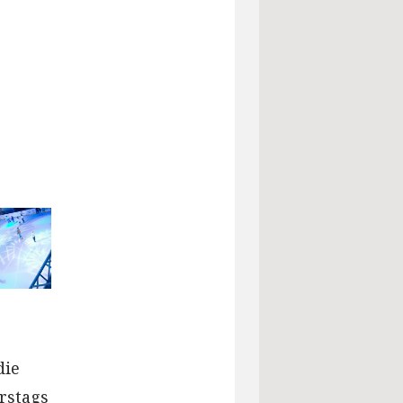
die
erstags