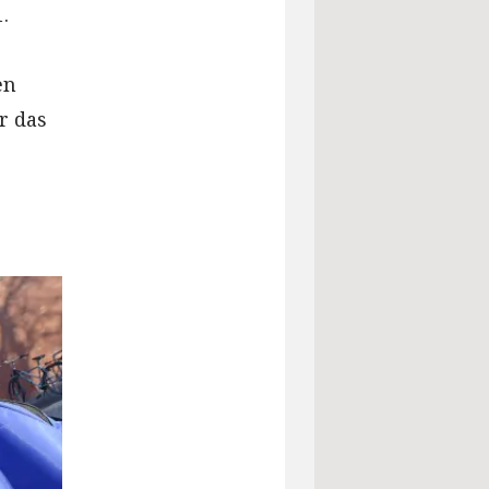
.
en
r das