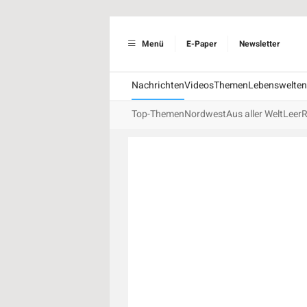
Menü
E-Paper
Newsletter
Nachrichten
Videos
Themen
Lebenswelten
Top-Themen
Nordwest
Aus aller Welt
Leer
R