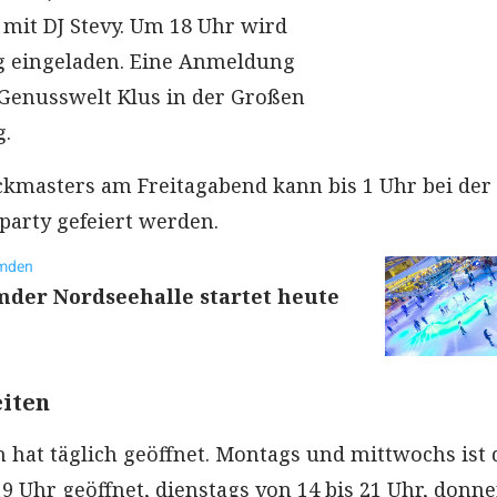
 mit DJ Stevy. Um 18 Uhr wird
 eingeladen. Eine Anmeldung
r Genusswelt Klus in der Großen
g.
kmasters am Freitagabend kann bis 1 Uhr bei der
arty gefeiert werden.
Emden
Emder Nordseehalle startet heute
eiten
n hat täglich geöffnet. Montags und mittwochs ist 
19 Uhr geöffnet, dienstags von 14 bis 21 Uhr, donn