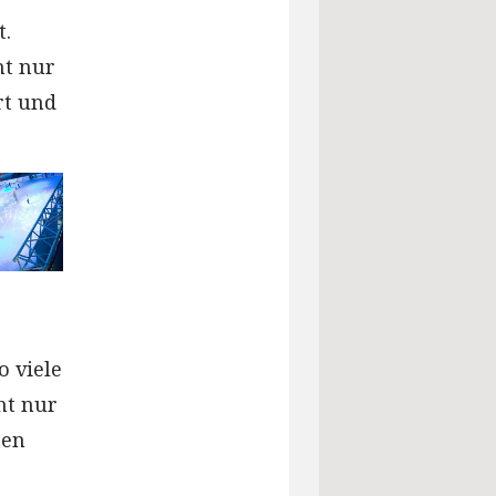
t.
ht nur
rt und
o viele
ht nur
ten