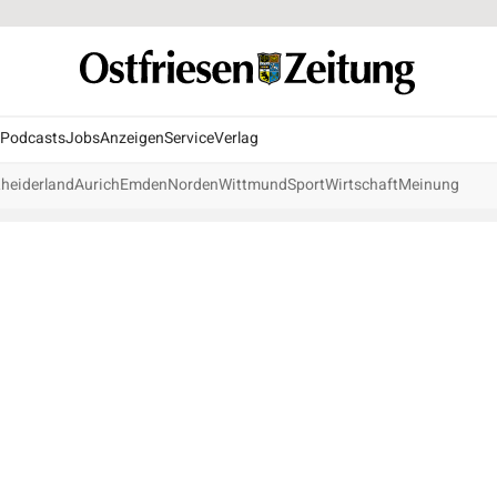
Podcasts
Jobs
Anzeigen
Service
Verlag
heiderland
Aurich
Emden
Norden
Wittmund
Sport
Wirtschaft
Meinung