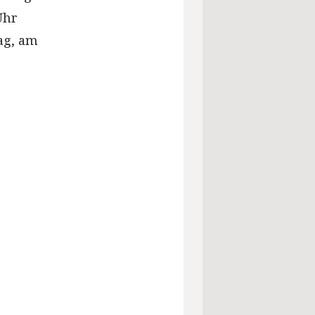
Uhr
ag, am