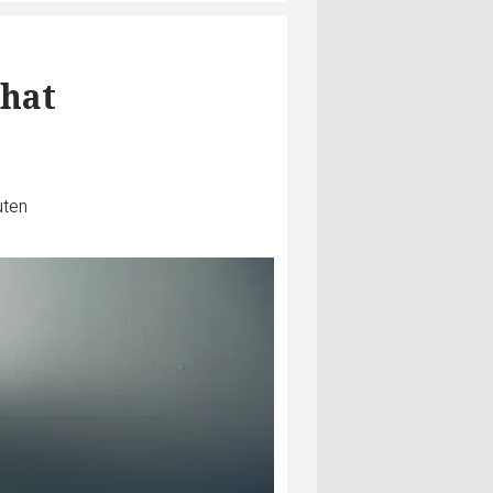
 hat
uten