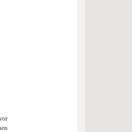
 vor
uen