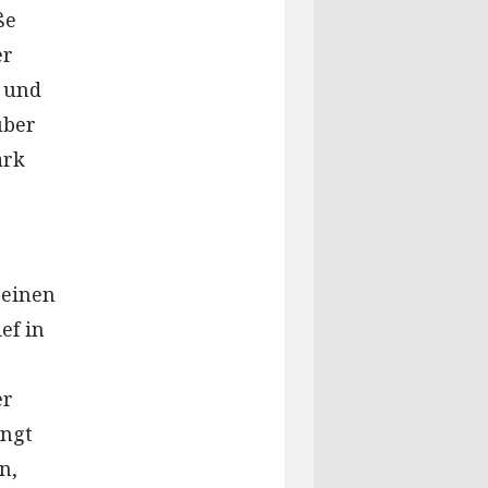
ße
er
n und
über
ark
 einen
ef in
er
ingt
n,