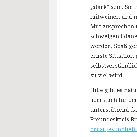
„stark“ sein. Sie
mitweinen und mi
Mut zusprechen u
schweigend daneb
werden, Spaß ge
ernste Situation
selbstverständli
zu viel wird.
Hilfe gibt es nat
aber auch für de
unterstützend da
Freundeskreis Br
brustgesundheit