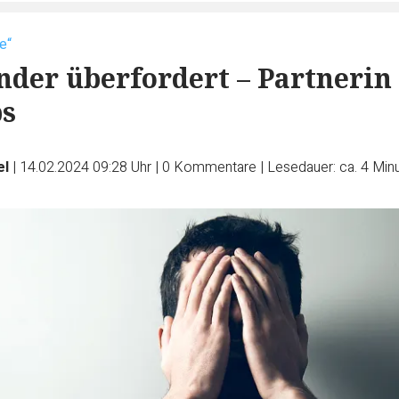
e“
er überfordert – Partnerin
bs
el
|
14.02.2024 09:28 Uhr
|
0
Kommentare
|
Lesedauer: ca. 4 Min