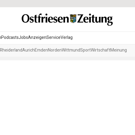
n
Podcasts
Jobs
Anzeigen
Service
Verlag
Rheiderland
Aurich
Emden
Norden
Wittmund
Sport
Wirtschaft
Meinung