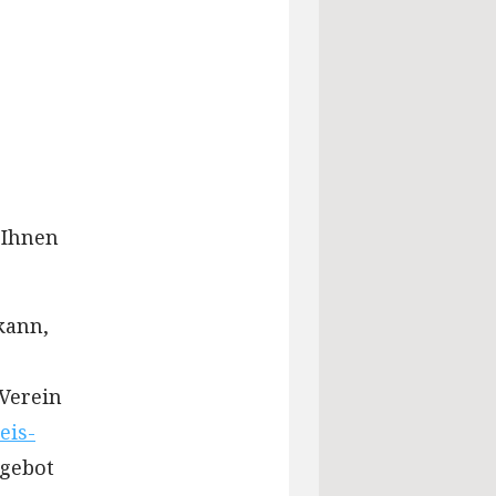
 Ihnen
kann,
 Verein
eis-
ngebot