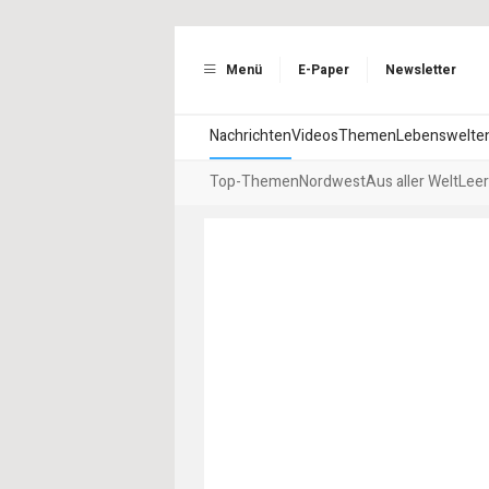
Menü
E-Paper
Newsletter
Nachrichten
Videos
Themen
Lebenswelte
Top-Themen
Nordwest
Aus aller Welt
Leer