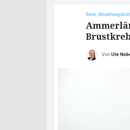
Serie „Beziehungskist
Ammerländ
Brustkre
Von
Ute Nob