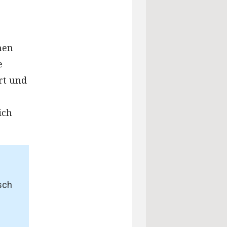
nen
e
rt und
ich
sch