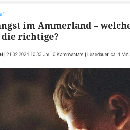
e“
angst im Ammerland – welch
 die richtige?
el
|
21.02.2024 10:33 Uhr
|
0
Kommentare
|
Lesedauer: ca. 4 Min