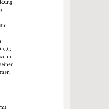
ildung
n
s
Ihr
h
ängig
, wenn
 seinen
amer,
e
mit