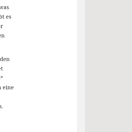
 was
bt es
or
en
rden
et
e“
n eine
n.