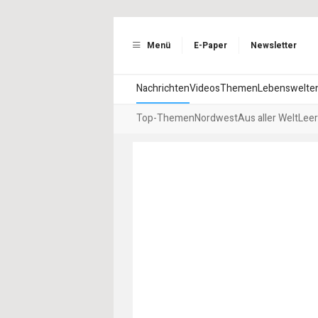
Menü
E-Paper
Newsletter
Nachrichten
Videos
Themen
Lebenswelte
Top-Themen
Nordwest
Aus aller Welt
Leer