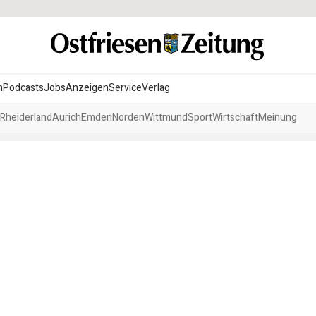
n
Podcasts
Jobs
Anzeigen
Service
Verlag
Rheiderland
Aurich
Emden
Norden
Wittmund
Sport
Wirtschaft
Meinung