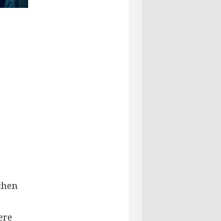
chen
ere