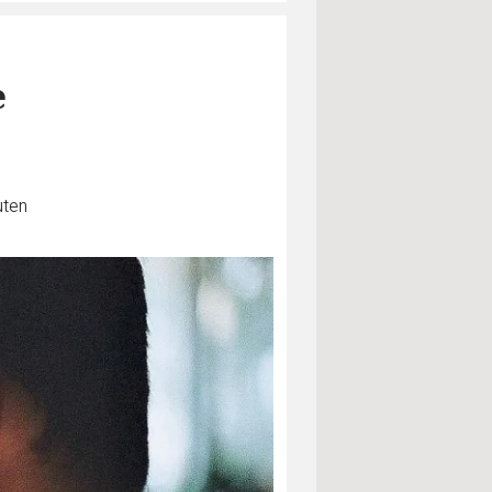
e
uten