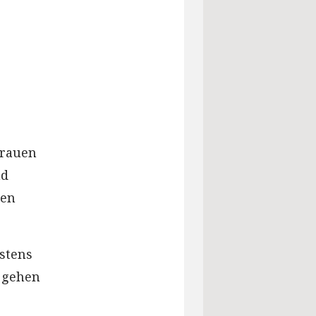
trauen
nd
gen
stens
e gehen