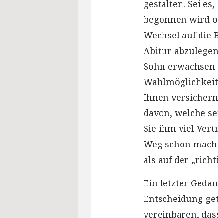
gestalten. Sei e
begonnen wird od
Wechsel auf die 
Abitur abzulege
Sohn erwachsen is
Wahlmöglichkeite
Ihnen versichern
davon, welche sei
Sie ihm viel Ver
Weg schon machen
als auf der „rich
Ein letzter Geda
Entscheidung get
vereinbaren, das