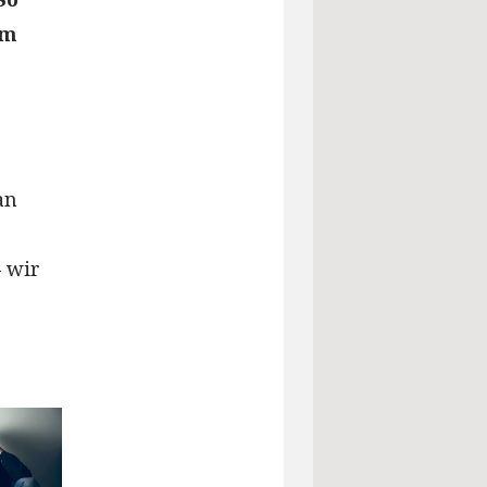
am
an
– wir