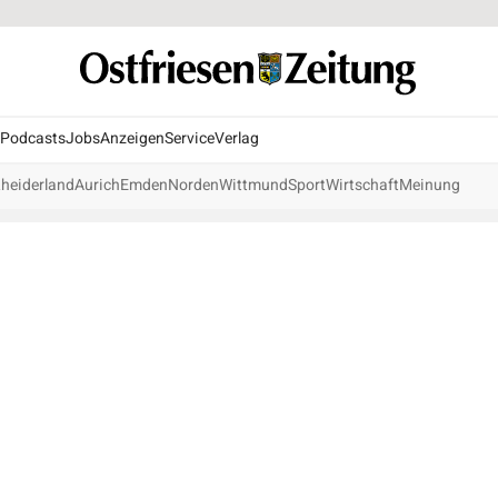
Podcasts
Jobs
Anzeigen
Service
Verlag
heiderland
Aurich
Emden
Norden
Wittmund
Sport
Wirtschaft
Meinung