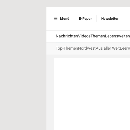
Menü
E-Paper
Newsletter
Nachrichten
Videos
Themen
Lebenswelten
Top-Themen
Nordwest
Aus aller Welt
Leer
R