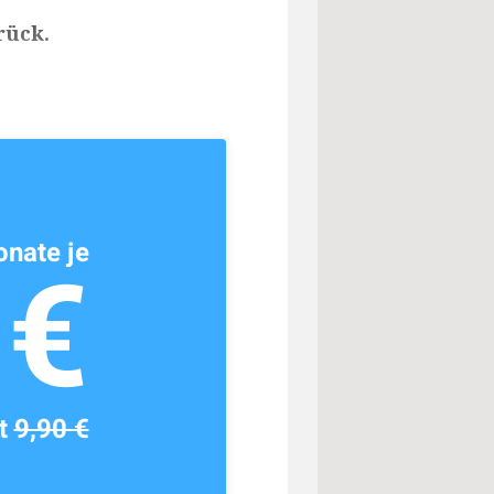
rück.
nate je
1€
tt
9,90 €