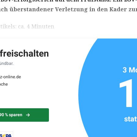
ach überstandener Verletzung in den Kader zu
ikels: ca. 4 Minuten
 freischalten
kündbar.
3 Mo
z-online.de
oche
 90 % sparen
sta