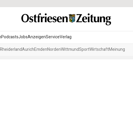
n
Podcasts
Jobs
Anzeigen
Service
Verlag
Rheiderland
Aurich
Emden
Norden
Wittmund
Sport
Wirtschaft
Meinung