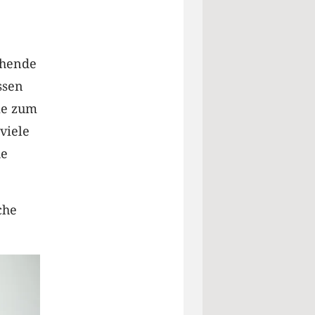
chende
ssen
ie zum
viele
he
che