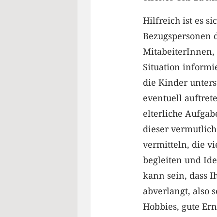
Hilfreich ist es s
Bezugspersonen d
MitabeiterInnen,
Situation inform
die Kinder unters
eventuell auftre
elterliche Aufgab
dieser vermutlich
vermitteln, die v
begleiten und Ide
kann sein, dass I
abverlangt, also s
Hobbies, gute Er