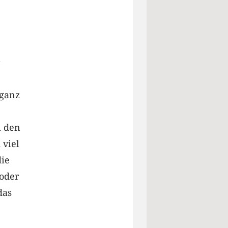
 ganz
i den
 viel
die
 oder
das