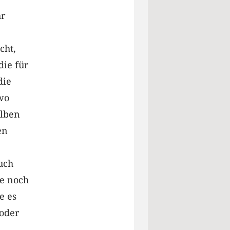
hr
cht,
die für
die
wo
elben
en
uch
ie noch
e es
 oder