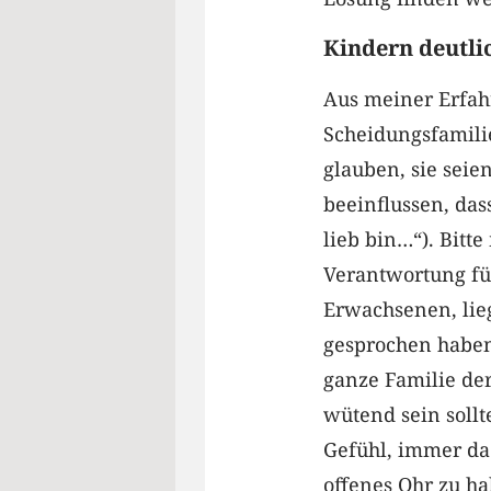
Kindern deutli
Aus meiner Erfah
Scheidungsfamili
glauben, sie sei
beeinflussen, da
lieb bin…“). Bitt
Verantwortung fü
Erwachsenen, lieg
gesprochen haben
ganze Familie der
wütend sein sollt
Gefühl, immer da 
offenes Ohr zu ha