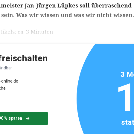
eister Jan-Jürgen Lüpkes soll überraschend
sein. Was wir wissen und was wir nicht wissen.
ikels: ca. 3 Minuten
 freischalten
ündbar.
3 M
-online.de
che
90 % sparen
sta