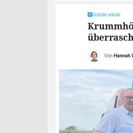
Gründe unklar
Krummhör
überrasch
Von
Hannah 