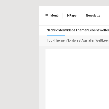
Menü
E-Paper
Newsletter
Nachrichten
Videos
Themen
Lebenswelte
Top-Themen
Nordwest
Aus aller Welt
Leer