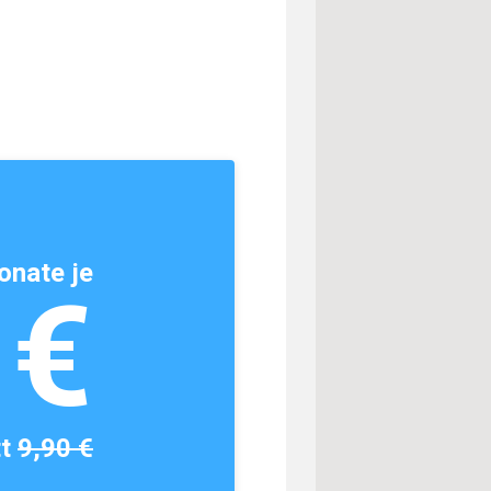
onate je
1€
tt
9,90 €