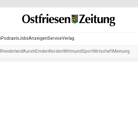
n
Podcasts
Jobs
Anzeigen
Service
Verlag
Rheiderland
Aurich
Emden
Norden
Wittmund
Sport
Wirtschaft
Meinung