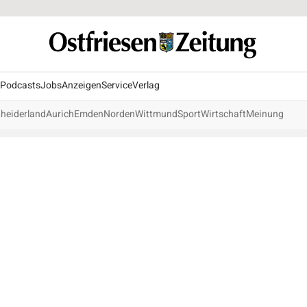
Podcasts
Jobs
Anzeigen
Service
Verlag
heiderland
Aurich
Emden
Norden
Wittmund
Sport
Wirtschaft
Meinung