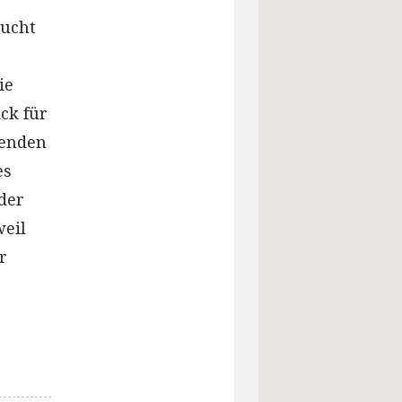
bucht
ie
ck für
senden
es
der
weil
r