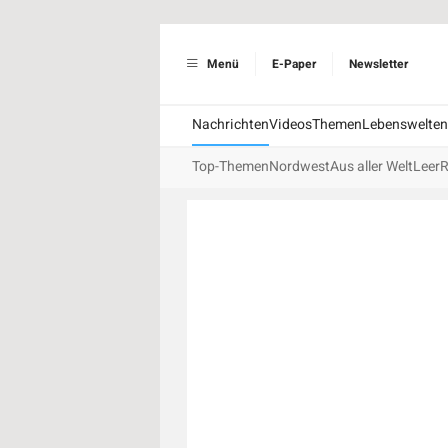
Menü
E-Paper
Newsletter
Nachrichten
Videos
Themen
Lebenswelten
Top-Themen
Nordwest
Aus aller Welt
Leer
R