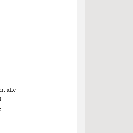
n alle
d
e