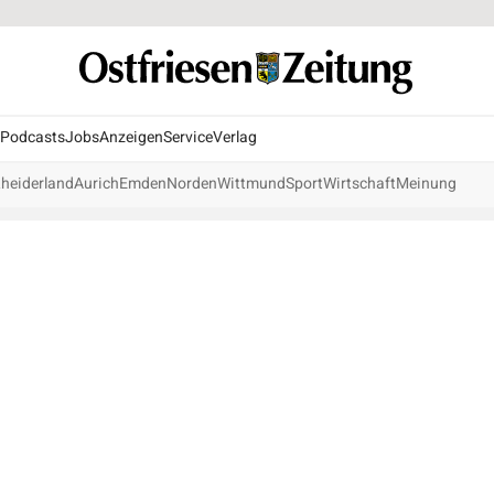
Podcasts
Jobs
Anzeigen
Service
Verlag
heiderland
Aurich
Emden
Norden
Wittmund
Sport
Wirtschaft
Meinung