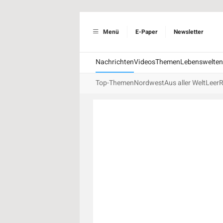
Menü
E-Paper
Newsletter
Nachrichten
Videos
Themen
Lebenswelten
Top-Themen
Nordwest
Aus aller Welt
Leer
R