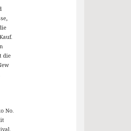
d
se,
die
Kauf.
in
t die
„New
n
ko No.
it
ival.