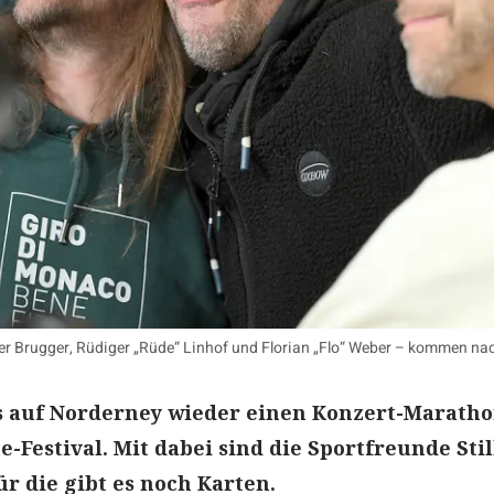
Peter Brugger, Rüdiger „Rüde“ Linhof und Florian „Flo“ Weber – kommen n
es auf Norderney wieder einen Konzert-Maratho
Festival. Mit dabei sind die Sportfreunde Still
ür die gibt es noch Karten.