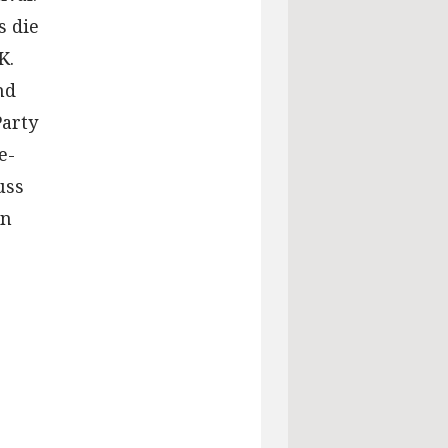
s die
K.
nd
Party
e-
uss
in