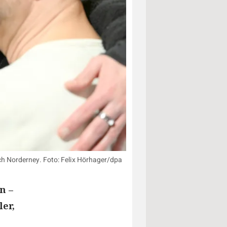
ach Norderney. Foto: Felix Hörhager/dpa
n –
er,