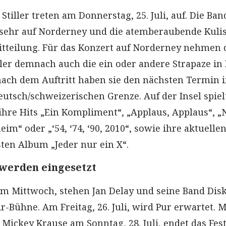
Stiller treten am Donnerstag, 25. Juli, auf. Die Ban
 sehr auf Norderney und die atemberaubende Kulis
Mitteilung. Für das Konzert auf Norderney nehmen 
ller demnach auch die ein oder andere Strapaze in 
ach dem Auftritt haben sie den nächsten Termin 
utsch/schweizerischen Grenze. Auf der Insel spiel
ihre Hits „Ein Kompliment“, „Applaus, Applaus“, 
eim“ oder „‘54, ‘74, ‘90, 2010“, sowie ihre aktuelle
en Album „Jeder nur ein X“.
werden eingesetzt
m Mittwoch, stehen Jan Delay und seine Band Dis
r-Bühne. Am Freitag, 26. Juli, wird Pur erwartet. M
ickey Krause am Sonntag, 28. Juli, endet das Fest