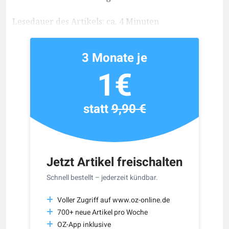
Lesedauer des Artikels: ca. 4 Minuten
3 Monate je
1€
statt
9,90 €
Jetzt Artikel freischalten
Schnell bestellt – jederzeit kündbar.
Voller Zugriff auf www.oz-online.de
700+ neue Artikel pro Woche
OZ-App inklusive