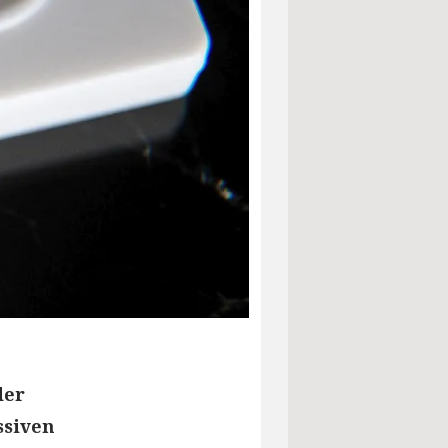
der
ssiven