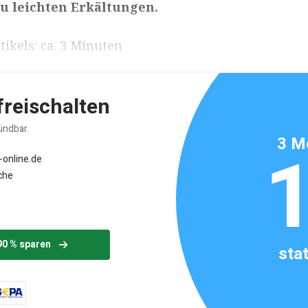
u leichten Erkältungen.
ikels: ca. 3 Minuten
 freischalten
ündbar.
3 M
-online.de
che
90 % sparen
sta