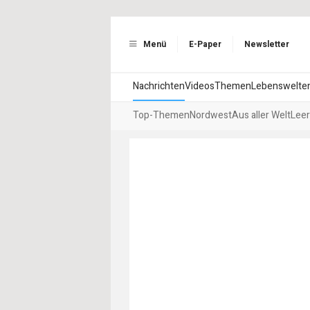
Menü
E-Paper
Newsletter
Nachrichten
Videos
Themen
Lebenswelte
Top-Themen
Nordwest
Aus aller Welt
Leer