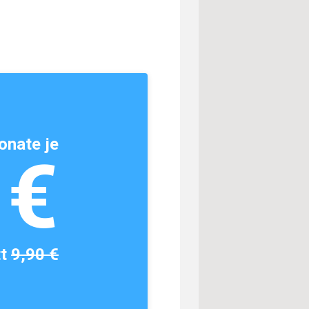
onate je
1€
tt
9,90 €