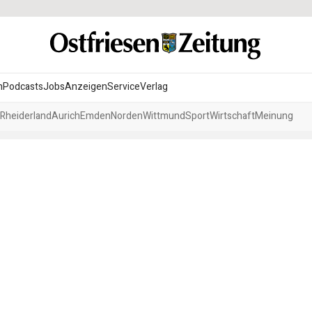
n
Podcasts
Jobs
Anzeigen
Service
Verlag
Rheiderland
Aurich
Emden
Norden
Wittmund
Sport
Wirtschaft
Meinung